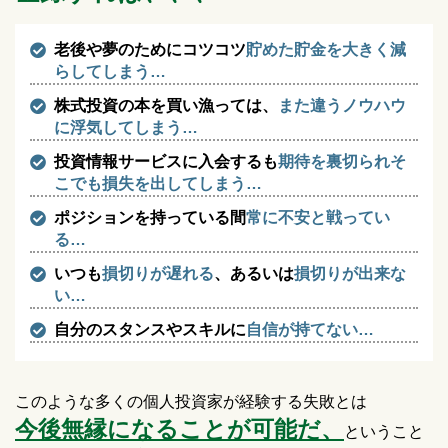
老後や夢のためにコツコツ
貯めた貯金を大きく減
らしてしまう…
株式投資の本を買い漁っては、
また違うノウハウ
に浮気してしまう…
投資情報サービスに入会するも
期待を裏切られそ
こでも損失を出してしまう…
ポジションを持っている間
常に不安と戦ってい
る…
いつも
損切りが遅れる
、あるいは
損切りが出来な
い…
自分のスタンスやスキルに
自信が持てない…
このような多くの個人投資家が経験する失敗とは
今後無縁になることが可能だ、
ということ