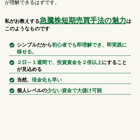
が理解できるはずです。
急騰株短期売買手法の魅力
私がお教えする
は
このようなものです
シンプルだから
初心者でも即理解でき、即実践に
移せる。
２日～１週間で、投資資金を２倍以上
にすること
が見込める
当然、
現金化も早い
個人レベルの
少ない資金で大儲け可能