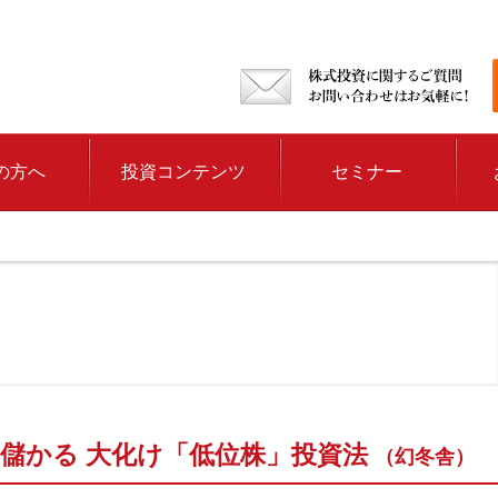
の方へ
投資コンテンツ
セミナー
り儲かる 大化け「低位株」投資法
（幻冬舎）