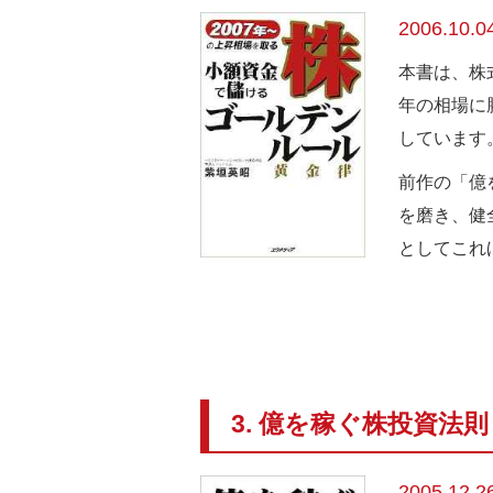
2006.10.0
本書は、株
年の相場に
しています
前作の「億
を磨き、健
としてこれ
3. 億を稼ぐ株投資法
2005.12.2