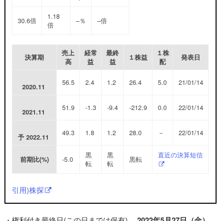
1.18
30.6倍
–％
–倍
倍
売上
経常
最終
１株
決算期
１株益
発表日
高
益
益
配
56.5
2.4
1.2
26.4
5.0
21/01/14
2020.11
51.9
-1.3
-9.4
-212.9
0.0
22/01/14
2021.11
49.3
1.8
1.2
28.0
－
22/01/14
予
2022.11
黒
黒
直近の決算短信
-5.0
黒転
前期比(%)
転
転
引用)株探
・権利付き最終日(この日までは保有)
2022年5月27日（金）