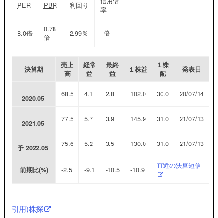
信用倍
PER
PBR
利回り
率
0.78
8.0倍
2.99％
–倍
倍
売上
経常
最終
１株
決算期
１株益
発表日
高
益
益
配
68.5
4.1
2.8
102.0
30.0
20/07/14
2020.05
77.5
5.7
3.9
145.9
31.0
21/07/13
2021.05
75.6
5.2
3.5
130.0
31.0
21/07/13
予
2022.05
直近の決算短信
-2.5
-9.1
-10.5
-10.9
前期比(%)
引用)株探