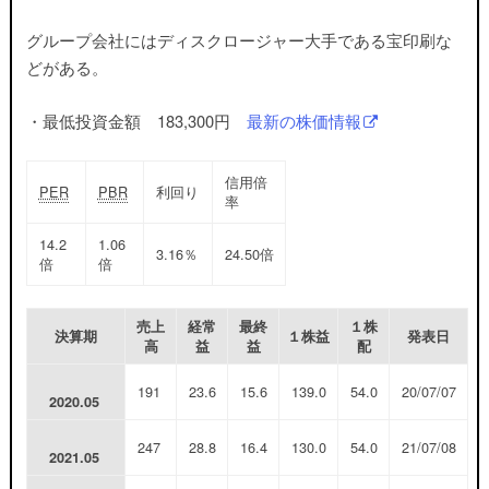
グループ会社にはディスクロージャー大手である宝印刷な
どがある。
・最低投資金額 183,300円
最新の株価情報
信用倍
PER
PBR
利回り
率
14.2
1.06
3.16％
24.50倍
倍
倍
売上
経常
最終
１株
決算期
１株益
発表日
高
益
益
配
191
23.6
15.6
139.0
54.0
20/07/07
2020.05
247
28.8
16.4
130.0
54.0
21/07/08
2021.05