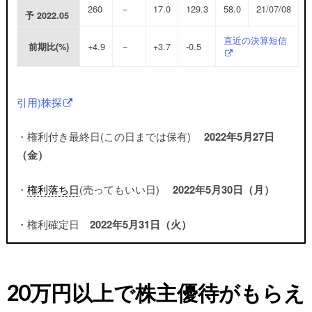
260
－
17.0
129.3
58.0
21/07/08
予
2022.05
直近の決算短信
+4.9
－
+3.7
-0.5
前期比(%)
引用)株探
・権利付き最終日(この日までは保有)
2022年5月27日
（金）
・
権利落ち日
(売ってもいい日)
2022年5月30日（月）
・権利確定日
2022年5月31日（火）
20万円以上で株主優待がもらえ