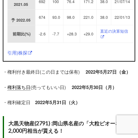
692
100
76.4
171.2
38.0
21/07/14
2021.05
674
93.0
98.0
221.0
38.0
22/01/13
予
2022.05
直近の決算短信
-2.6
-7.7
+28.3
+29.0
前期比(%)
引用)株探
・権利付き最終日(この日までは保有)
2022年5月27日（金）
・
権利落ち日
(売ってもいい日)
2022年5月30日（月）
・権利確定日
2022年5月31日（火）
大黒天物産(2791) :岡山県名産の「大粒ピオーネ」
2,000円相当が貰える！