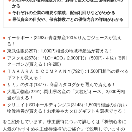
かる
それぞれの企業の概要や業績、配当利回りなどがわかる
最低資金の目安や、保有株数ごとの優待内容の詳細がわかる
イーサポート(2493) :青森県産100％りんごジュースが貰え
る！
東武住販(3297) : 1,000円相当の地域特産品が貰える！
アスクル(2678) : 「LOHACO」2,000円分（500円×４枚）割引
クーポンが貰える！(年2回)
ＴＡＫＡＲＡ ＆ ＣＯＭＰＡＮＹ(7921) : 1,500円相当の選べる
ギフトが貰える！
サカナのタネ(1377) : 商品カタログから選んで貰える！
大黒天物産(2791) :岡山県名産の「大粒ピオーネ」2,000円相
当が貰える！
クリエイトSDホールディングス(3148) :1,500円相当のお買い
物優待券が貰える！お米券やカタログギフトも選択できる！
をご紹介しています。株主優待について詳しくは『株初心者に
人気の”おすすめ株主優待銘柄”のご紹介』で説明していますの