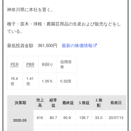
神奈川県に本社を置く。
種子・苗木・球根・農園芸用品の生産および販売などをし
ている。
最低投資金額 361,500円
最新の株価情報
信用倍
PER
PBR
利回り
率
16.4
1.41
1.05％
0.32倍
倍
倍
売上
経常
１株
決算期
最終益
１株益
発表日
高
益
配
616
80.7
60.9
136.7
33.0
20/07/13
2020.05