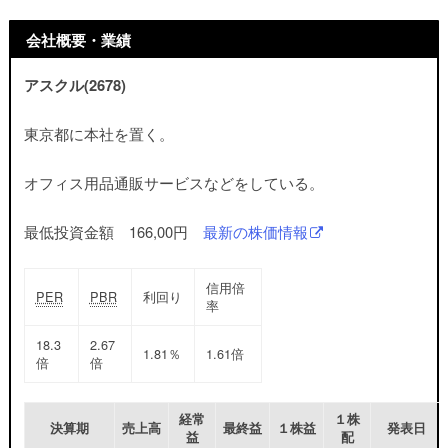
会社概要・業績
アスクル(2678)
東京都に本社を置く。
オフィス用品通販サービスなどをしている。
最低投資金額 166,00円
最新の株価情報
信用倍
PER
PBR
利回り
率
18.3
2.67
1.81％
1.61倍
倍
倍
経常
１株
決算期
売上高
最終益
１株益
発表日
益
配