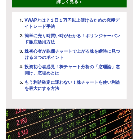
詳しく見る >
VWAPとは？１日１万円以上儲けるための究極デ
イトレード手法
簡単に売り時買い時がわかる！ボリンジャーバン
ド徹底活用方法
株初心者が株価チャートで上がる株を瞬時に見つ
ける３つのポイント
投資初心者必見！株チャート分析の「窓理論」窓
開け、窓埋めとは
もう利益確定に迷わない！株チャートを使い利益
を最大にする方法