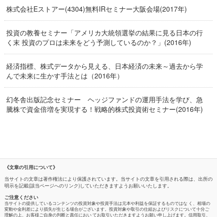
株式会社Eストアー(4304)無料IRセミナー大阪会場(2017年)
投資の教養セミナー「アメリカ大統領選挙の結果に見る日本の行
く末 投資のプロは未来をどう予測しているのか？」(2016年)
経済指標、株式データから見える、日本経済の未来～過去から学
んで未来に生かす手法とは（2016年）
幻冬舎出版記念セミナー ヘッジファンドの運用手法を学び、急
騰株で資金倍増を実現する！戦略的株式投資術セミナー(2016年)
《文章の引用について》
当サイトの文章は著作権法により保護されています。当サイトの文章を引用される際は、出所の
明示を記載(該当ページへのリンク)していただきますようお願いいたします。
ご注意ください
当サイトの提供しているコンテンツの投資対象や投資手法は元本や利益を保証するものではな く、相場の
変動や金利差により損失が生じる場合がございます。投資対象や取引の仕組およびリスクについて十分ご
理解の上、お客様ご自身の判断と責任におい てお取引いただきますようお願い申し上げます。信用取引、