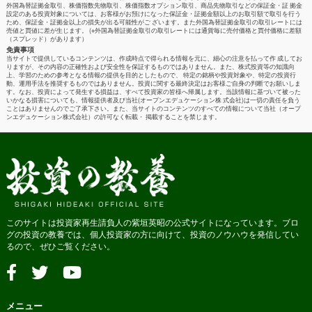
外国為替証拠金取引、株価指数先物取引、株価指数オプション取引、商品先物取引などの保証金・証 拠金
設定のある投資対象については、お客様がお預けになった保証金・証拠金額以上のお取引額で取引を行う
ため、保証金・証拠金以上の損失が出る可能性がご ざいます。また外国為替証拠金取引の取引レートには
売値と買値に差が生じます。 (※外国為替証拠金取引の取引レートには通貨毎に売付価格と買付価格に差額
（スプレッド）があります）
免責事項
当サイトで提供しているコンテンツは、作成時点で得られる情報を元に、細心の注意を払って作 成してお
りますが、その内容の正確性および安全性を保証するものではありません。また、株式投資等の知識向
上、学習のための参考となる情報の提供を目的としたもので、 特定の銘柄や投資対象や、特定の投資行
動、運用手法を推奨するものではありません。投資に関する最終決定はお客様ご自身の判断でお願いしま
す。なお、投資によって発生する損益は、すべて投資家の皆様へ帰属します。当該情報に基づいて被った
いかなる損害についても、情報提供者及び当社(オープンエデュケーション株 式会社)は一切の責任を負う
ことはありませんのでご了承下さい。また、当サイトのコンテンツのすべての情報について当社（オープ
ンエデュケーション株式会社）の許可なく転載・ 掲載することを禁じます。
このサイトは投資家再生請負人の紫垣英昭の公式サイトになっています。ブロ
グの投資の教養では、個人投資家の方に向けて、投資のノウハウを発信してい
るので、ぜひご覧ください。
メニュー