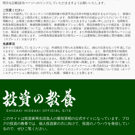
明示を記載(該当ページへのリンク)していただきますようお願いいたします。
ご注意ください
当サイトの提供しているコンテンツの投資対象や投資手法は元本や利益を保証するものではな く、相場の
変動や金利差により損失が生じる場合がございます。投資対象や取引の仕組およびリスクについて十分ご
理解の上、お客様ご自身の判断と責任におい てお取引いただきますようお願い申し上げます。信用取引、
外国為替証拠金取引、株価指数先物取引、株価指数オプション取引、商品先物取引などの保証金・証 拠金
設定のある投資対象については、お客様がお預けになった保証金・証拠金額以上のお取引額で取引を行う
ため、保証金・証拠金以上の損失が出る可能性がご ざいます。また外国為替証拠金取引の取引レートには
売値と買値に差が生じます。 (※外国為替証拠金取引の取引レートには通貨毎に売付価格と買付価格に差額
（スプレッド）があります）
免責事項
当サイトで提供しているコンテンツは、作成時点で得られる情報を元に、細心の注意を払って作 成してお
りますが、その内容の正確性および安全性を保証するものではありません。また、株式投資等の知識向
上、学習のための参考となる情報の提供を目的としたもので、 特定の銘柄や投資対象や、特定の投資行
動、運用手法を推奨するものではありません。投資に関する最終決定はお客様ご自身の判断でお願いしま
す。なお、投資によって発生する損益は、すべて投資家の皆様へ帰属します。当該情報に基づいて被った
いかなる損害についても、情報提供者及び当社(オープンエデュケーション株 式会社)は一切の責任を負う
ことはありませんのでご了承下さい。また、当サイトのコンテンツのすべての情報について当社（オープ
ンエデュケーション株式会社）の許可なく転載・ 掲載することを禁じます。
このサイトは投資家再生請負人の紫垣英昭の公式サイトになっています。ブロ
グの投資の教養では、個人投資家の方に向けて、投資のノウハウを発信してい
るので、ぜひご覧ください。