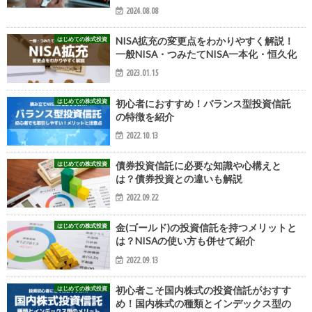
2024.08.08
はじめての株式投資
NISA拡充の変更点をわかりやすく解説！
一般NISA・つみたてNISA一本化・恒久化
2023.01.15
はじめての株式投資
初心者におすすめ！バランス型投資信託
の特徴を紹介
2022.10.13
はじめての株式投資
債券投資信託に必要な知識や心構えと
は？債券投資との違いも解説
2022.09.22
はじめての株式投資
金(ゴールド)の投資信託を持つメリットと
は？NISAの使い方も併せて紹介
2022.09.13
はじめての株式投資
初心者こそ国内株式の投資信託がおすす
め！国内株式の種類とインデックス型の