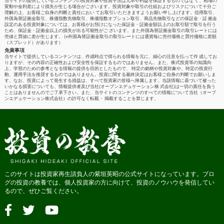
当サイトの提供しているコンテンツの投資対象や投資手法は元本や利益を保証するものではな く、相場の
変動や金利差により損失が生じる場合がございます。投資対象や取引の仕組およびリスクについて十分ご
理解の上、お客様ご自身の判断と責任におい てお取引いただきますようお願い申し上げます。信用取引、
外国為替証拠金取引、株価指数先物取引、株価指数オプション取引、商品先物取引などの保証金・証 拠金
設定のある投資対象については、お客様がお預けになった保証金・証拠金額以上のお取引額で取引を行う
ため、保証金・証拠金以上の損失が出る可能性がご ざいます。また外国為替証拠金取引の取引レートには
売値と買値に差が生じます。 (※外国為替証拠金取引の取引レートには通貨毎に売付価格と買付価格に差額
（スプレッド）があります）
免責事項
当サイトで提供しているコンテンツは、作成時点で得られる情報を元に、細心の注意を払って作 成してお
りますが、その内容の正確性および安全性を保証するものではありません。また、株式投資等の知識向
上、学習のための参考となる情報の提供を目的としたもので、 特定の銘柄や投資対象や、特定の投資行
動、運用手法を推奨するものではありません。投資に関する最終決定はお客様ご自身の判断でお願いしま
す。なお、投資によって発生する損益は、すべて投資家の皆様へ帰属します。当該情報に基づいて被った
いかなる損害についても、情報提供者及び当社(オープンエデュケーション株 式会社)は一切の責任を負う
ことはありませんのでご了承下さい。また、当サイトのコンテンツのすべての情報について当社（オープ
ンエデュケーション株式会社）の許可なく転載・ 掲載することを禁じます。
このサイトは投資家再生請負人の紫垣英昭の公式サイトになっています。ブロ
グの投資の教養では、個人投資家の方に向けて、投資のノウハウを発信してい
るので、ぜひご覧ください。