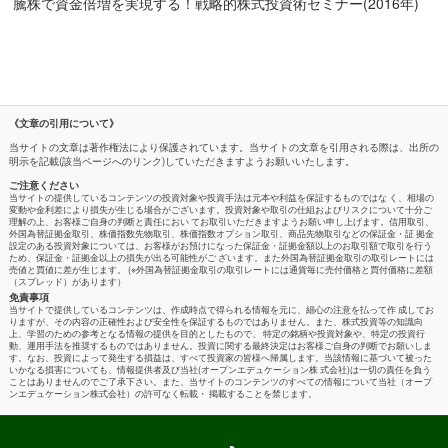
騰株で資金倍増を実現する！戦略的株式投資術セミナー(2016年)
《文章の引用について》
当サイトの文章は著作権法により保護されています。当サイトの文章を引用される際は、出所の
明示を記載(該当ページへのリンク)していただきますようお願いいたします。
ご注意ください
当サイトの提供しているコンテンツの投資対象や投資手法は元本や利益を保証するものではな く、相場の
変動や金利差により損失が生じる場合がございます。投資対象や取引の仕組およびリスクについて十分ご
理解の上、お客様ご自身の判断と責任におい てお取引いただきますようお願い申し上げます。信用取引、
外国為替証拠金取引、株価指数先物取引、株価指数オプション取引、商品先物取引などの保証金・証 拠金
設定のある投資対象については、お客様がお預けになった保証金・証拠金額以上のお取引額で取引を行う
ため、保証金・証拠金以上の損失が出る可能性がご ざいます。また外国為替証拠金取引の取引レートには
売値と買値に差が生じます。 (※外国為替証拠金取引の取引レートには通貨毎に売付価格と買付価格に差額
（スプレッド）があります）
免責事項
当サイトで提供しているコンテンツは、作成時点で得られる情報を元に、細心の注意を払って作 成してお
りますが、その内容の正確性および安全性を保証するものではありません。また、株式投資等の知識向
上、学習のための参考となる情報の提供を目的としたもので、 特定の銘柄や投資対象や、特定の投資行
動、運用手法を推奨するものではありません。投資に関する最終決定はお客様ご自身の判断でお願いしま
す。なお、投資によって発生する損益は、すべて投資家の皆様へ帰属します。当該情報に基づいて被った
いかなる損害についても、情報提供者及び当社(オープンエデュケーション株 式会社)は一切の責任を負う
ことはありませんのでご了承下さい。また、当サイトのコンテンツのすべての情報について当社（オープ
ンエデュケーション株式会社）の許可なく転載・ 掲載することを禁じます。