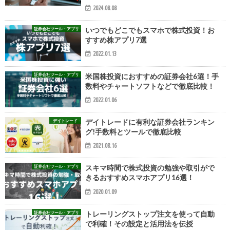
2024.08.08
証券会社ツール・アプリ
いつでもどこでもスマホで株式投資！お
すすめ株アプリ7選
2022.01.13
証券会社ツール・アプリ
米国株投資におすすめの証券会社6選！手
数料やチャートソフトなどで徹底比較！
2022.01.06
デイトレード
デイトレードに有利な証券会社ランキン
グ!手数料とツールで徹底比較
2021.08.16
証券会社ツール・アプリ
スキマ時間で株式投資の勉強や取引がで
きるおすすめスマホアプリ16選！
2020.01.09
証券会社ツール・アプリ
トレーリングストップ注文を使って自動
で利確！その設定と活用法を伝授