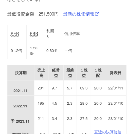
最低投資金額 251,500円
最新の株価情報
利回
PER
PBR
信用倍率
り
1.58
91.2
倍
0.80
％
－
倍
倍
売上
経常
最終
１株
１株
決算期
発表日
高
益
益
益
配
201
9.7
5.7
69.3
20.0
22/01/11
2021.11
195
4.5
2.3
28.0
20.0
23/01/10
2022.11
211
3.4
2.3
27.5
20.0
23/01/10
予
2023.11
直近の決算短信