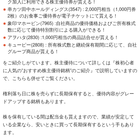
ク加入に利用できる株主優待券が貰える！
串カツ田中ホールディングス
(3547) :
2,000円相当（1,000円券
2枚）のお食事ご優待券
が
電子チケットにて
貰える！
象印マホービン(7965) :自
社商品の優待価格およびご所有株式
数に応じて優待特別割引による購入ができる！
アヲハタ(2830) :
1,000円相当の商品詰合せ
が貰える！
キューピー(2808) :
所有株式数と継続保有期間に応じて、自社
グループ商品
が貰える！
をご紹介しがています。株主優待について詳しくは『株初心者
に人気の”おすすめ株主優待銘柄”のご紹介』で説明していますの
で、こちらも併せてご覧ください。
権利落ち日に株を売らずに長期保有すると、優待内容がグレー
ドアップする銘柄もあります。
株を保有している間は配当金も貰えますので、業績が安定して
いる企業なら、安いときに買って長期保有するという手もあり
ます。