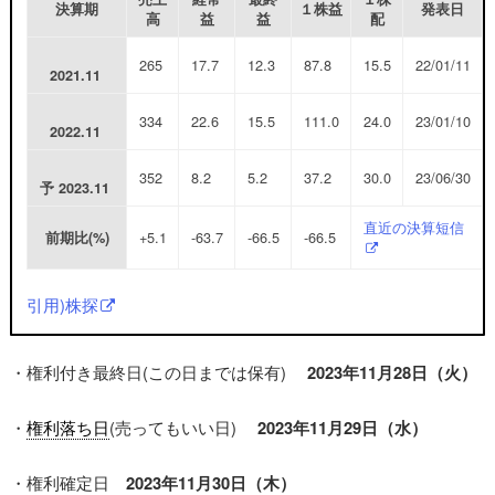
決算期
１株益
発表日
高
益
益
配
265
17.7
12.3
87.8
15.5
22/01/11
2021.11
334
22.6
15.5
111.0
24.0
23/01/10
2022.11
352
8.2
5.2
37.2
30.0
23/06/30
予
2023.11
直近の決算短信
+5.1
-63.7
-66.5
-66.5
前期比(%)
引用)株探
・権利付き最終日(この日までは保有)
2023年11月28日（火）
・
権利落ち日
(売ってもいい日)
2023年11月29日（水）
・権利確定日
2023年11月30日（木）