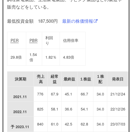
販売などをしている。
最低投資金額 187,500円
最新の株価情報
利回
PER
PBR
信用倍率
り
1.54
29.8
倍
1.82
％
4.83
倍
倍
売上
経常
１株
決算期
最終益
１株益
発表日
高
益
配
776
67.9
45.1
66.7
34.0
21/12/24
2021.11
825
58.1
36.6
54.1
34.0
22/12/26
2022.11
840
61.0
42.5
62.8
34.0
23/07/03
予
2023.11