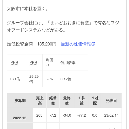
大阪市に本社を置く。
グループ会社には、「まいどおおきに食堂」で有名なフジ
オフードシステムなどがある
。
最低投資金額 135,200円
最新の株価情報
利回
PER
PBR
信用倍率
り
29.29
371
倍
－
％
0.12
倍
倍
売上
経常
最終
１株
１株
決算期
発表日
高
益
益
益
配
265
-7.2
-34.0
-77.2
0.0
23/02/14
2022.12