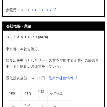
参照元：
Ｇ－ＦＡＣＴＯＲＹ
会社概要・業績
Ｇ－ＦＡＣＴＯＲＹ(3474)
東京都に本社を置く。
飲食店を中心としたサービス業を展開する企業への経営サ
ポートと飲食店の運営
をしている。
最低投資金額 67,800円
最新の株価情報
利回
PER
PBR
信用倍率
り
2.44