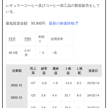
レギュラーコーヒー及びコーヒー加工品の製造販売をして
いる。
最低投資金額 93,900円
最新の株価情報
利回
PER
PBR
信用倍率
り
2.01
48.3
倍
－
％
－
倍
倍
売上
経常
最終
１株
１株
決算期
発表日
高
益
益
益
配
107
-0.8
-1.9
-14.3
8.0
23/02/14
2022.12
123
3.8
4.4
33.1
8.0
24/02/14
2023.12
119
3.6
2.6
19.4
－
24/02/14