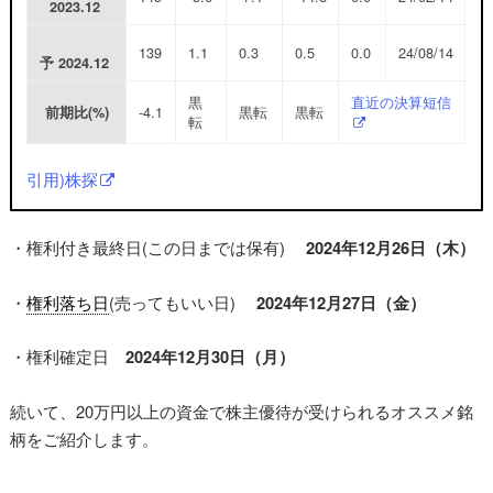
2023.12
139
1.1
0.3
0.5
0.0
24/08/14
予
2024.12
黒
直近の決算短信
-4.1
黒転
黒転
前期比(%)
転
引用)株探
・権利付き最終日(この日までは保有)
2024年12月26日（木）
・
権利落ち日
(売ってもいい日)
2024年12月27日（金）
・権利確定日
2024年12月30日（月）
続いて、20万円以上の資金で株主優待が受けられるオススメ銘
柄をご紹介します。