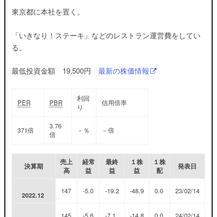
東京都に本社を置く。
「いきなり！ステーキ」などのレストラン運営費をしてい
る。
最低投資金額 19,500円
最新の株価情報
利回
PER
PBR
信用倍率
り
3.76
371
倍
－
％
－
倍
倍
売上
経常
最終
１株
１株
決算期
発表日
高
益
益
益
配
147
-5.0
-19.2
-48.9
0.0
23/02/14
2022.12
145
-5.6
-7.1
-14.8
0.0
24/02/14