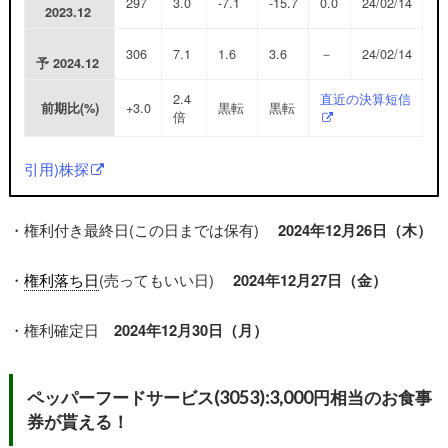
297
3.0
-7.1
-15.7
0.0
24/02/14
2023.12
306
7.1
1.6
3.6
－
24/02/14
予
2024.12
2.4
直近の決算短信
+3.0
黒転
黒転
前期比(%)
倍
引用)株探
・権利付き最終日(この日までは保有)
2024年12月26日（木）
・
権利落ち日
(売ってもいい日)
2024年12月27日（金）
・権利確定日
2024年12月30日（月）
ペッパーフードサービス(3053):3,000円相当のお食事
券が貰える！