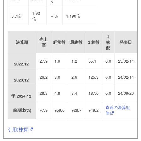
り
1.92
5.7
倍
－
％
1,190
倍
倍
１
売上
決算期
経常益
最終益
１株益
株
発表日
高
配
27.9
1.9
1.2
55.1
0.0
23/02/14
2022.12
26.2
3.0
2.6
125.3
0.0
24/02/14
2023.12
28.3
4.8
3.4
187.0
0.0
24/09/20
予
2024.12
直近の決算短
+7.9
+59.6
+28.7
+49.2
前期比(%)
信
引用)株探