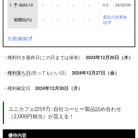
－
－
－
－
0.0
24/02/09
I 予
2024.12
直近の決算短
－
－
－
－
前期比(%)
信
引用)株探
・権利付き最終日(この日までは保有)
2024年12月26日（木）
・
権利落ち日
(売ってもいい日)
2024年12月27日（金）
・権利確定日
2024年12月30日（月）
ユニカフェ(2597) : 自社コーヒー製品詰め合わせ
（2,000円相当）が貰える！
優待内容