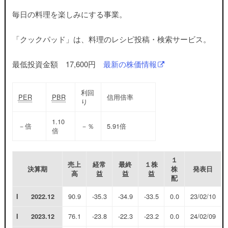
毎日の料理を楽しみにする事業。
「クックパッド」は、料理のレシピ投稿・検索サービス。
最低投資金額 17,600円
最新の株価情報
利回
PER
PBR
信用倍率
り
1.10
－
倍
－
％
5.91
倍
倍
１
売上
経常
最終
１株
決算期
株
発表日
高
益
益
益
配
90.9
-35.3
-34.9
-33.5
0.0
23/02/10
I
2022.12
76.1
-23.8
-22.3
-23.2
0.0
24/02/09
I
2023.12