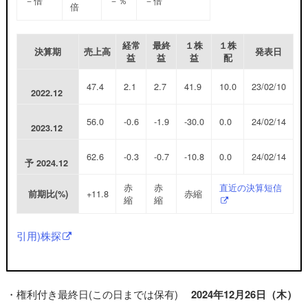
－
倍
－
％
－
倍
倍
経常
最終
１株
１株
決算期
売上高
発表日
益
益
益
配
47.4
2.1
2.7
41.9
10.0
23/02/10
2022.12
56.0
-0.6
-1.9
-30.0
0.0
24/02/14
2023.12
62.6
-0.3
-0.7
-10.8
0.0
24/02/14
予
2024.12
赤
赤
直近の決算短信
+11.8
赤縮
前期比(%)
縮
縮
引用)株探
・権利付き最終日(この日までは保有)
2024年12月26日（木）