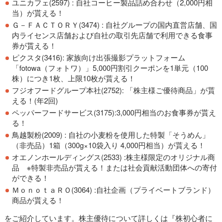
ユニカフェ(2597) : 自社コーヒー製品詰め合わせ（2,000円相
当）が貰える！
Ｇ－ＦＡＣＴＯＲＹ(3474) : 自社グループの国内直営店舗、国
内ライセンス店舗および自社の取引先店舗で利用できる食事
券が貰える！
ピクスタ(3416):
家族向け出張撮影プラットフォーム
「fotowa（フォトワ）」5,000円割引クーポンを1単元（100
株）につき1枚、上限10枚
が貰える！
フジオフードグループ本社(2752):
「株主様ご優待商品」
が貰
える！(年2回)
ペッパーフードサービス(3175):3,000円相当のお食事券が貰え
る！
鳥越製粉(2009) : 自
社の小麦粉を使用した特製「そうめん」
（非売品）1箱（300g×10袋入り 4,000円相当）
が貰える！
オエノンホールディングス(2533) :株主様限定のオリジナル商
品 ※特製非売品が貰える！または
社会貢献活動団体への寄付
ができる！
ＭｏｎｏｔａＲＯ(3064) :自社企画（プライベートブランド）
商品が貰える！
をご紹介しています。株主優待について詳しくは『株初心者に