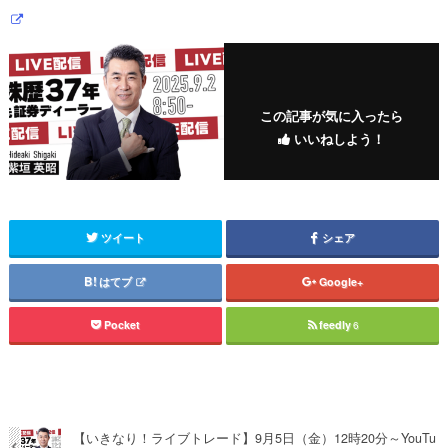
この記事が気に入ったら
いいねしよう！
ツイート
シェア
はてブ
Google+
Pocket
feedly
6
【いきなり！ライブトレード】9月5日（金）12時20分～YouTu