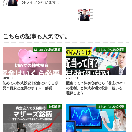
beライブを行います！
こちらの記事も人気です。
はじめての株式投資
はじめての株式投資
2020.1.8
2020.9.14
初めての株式投資 | 資金はいくら必
配当って？株初心者なら「株主の3つ
要？目安と売買のポイント解説
の権利」と株式市場の役割・狙いを
理解しよう
銘柄選択
はじめての株式投資