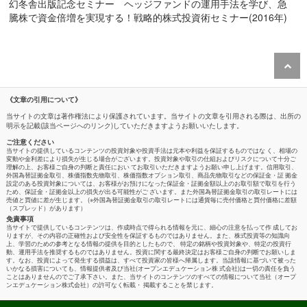
幻冬舎出版記念セミナー ヘッジファンドの運用手法を学び、急
騰株で資金倍増を実現する！戦略的株式投資術セミナー(2016年)
《文章の引用について》
当サイトの文章は著作権法により保護されています。当サイトの文章を引用される際は、出所の
明示を記載(該当ページへのリンク)していただきますようお願いいたします。
ご注意ください
当サイトの提供しているコンテンツの投資対象や投資手法は元本や利益を保証するものではな く、相場の
変動や金利差により損失が生じる場合がございます。投資対象や取引の仕組およびリスクについて十分ご
理解の上、お客様ご自身の判断と責任におい てお取引いただきますようお願い申し上げます。信用取引、
外国為替証拠金取引、株価指数先物取引、株価指数オプション取引、商品先物取引などの保証金・証 拠金
設定のある投資対象については、お客様がお預けになった保証金・証拠金額以上のお取引額で取引を行う
ため、保証金・証拠金以上の損失が出る可能性がご ざいます。また外国為替証拠金取引の取引レートには
売値と買値に差が生じます。 (※外国為替証拠金取引の取引レートには通貨毎に売付価格と買付価格に差額
（スプレッド）があります）
免責事項
当サイトで提供しているコンテンツは、作成時点で得られる情報を元に、細心の注意を払って作 成してお
りますが、その内容の正確性および安全性を保証するものではありません。また、株式投資等の知識向
上、学習のための参考となる情報の提供を目的としたもので、 特定の銘柄や投資対象や、特定の投資行
動、運用手法を推奨するものではありません。投資に関する最終決定はお客様ご自身の判断でお願いしま
す。なお、投資によって発生する損益は、すべて投資家の皆様へ帰属します。当該情報に基づいて被った
いかなる損害についても、情報提供者及び当社(オープンエデュケーション株 式会社)は一切の責任を負う
ことはありませんのでご了承下さい。また、当サイトのコンテンツのすべての情報について当社（オープ
ンエデュケーション株式会社）の許可なく転載・ 掲載することを禁じます。