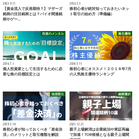
2023.9.11
2016.5.5
【資金流入で反発期待？】マザーズ
株初心者が絶対知っておきたいネッ
銘柄の注目銘柄とは？バイオ関連銘
ト取引の始め方（準備編）
柄やゲー…
投資のメンタル
株主優待
2016.7.1
2018.5.11
個人投資家として生活するために必
株初心者にオススメ！２０１８年7月
要な株の目標設定とは
の人気株主優待ランキング
信用取引
銘柄選択
2019.5.10
2021.12.21
株初心者が知っておくべき「差金決
親子上場解消は企業統治や東証再編
済」のメリットと取引種類を解説
で加速！TOB候補となる親子上場関