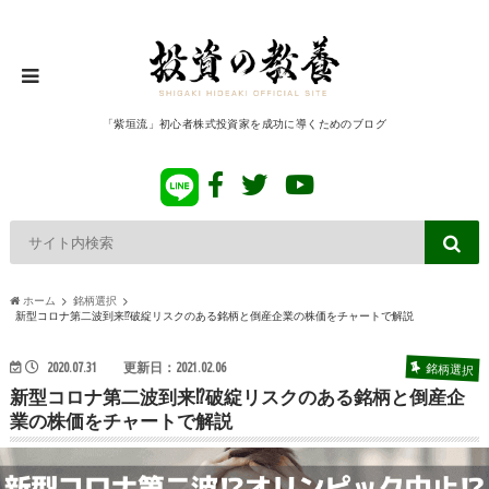
「紫垣流」初心者株式投資家を成功に導くためのブログ
ホーム
銘柄選択
新型コロナ第二波到来⁉破綻リスクのある銘柄と倒産企業の株価をチャートで解説
銘柄選択
2020.07.31
更新日：2021.02.06
新型コロナ第二波到来⁉破綻リスクのある銘柄と倒産企
業の株価をチャートで解説