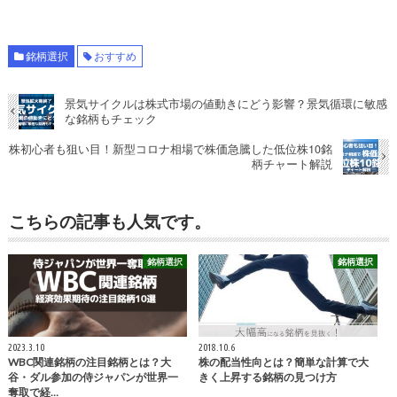
銘柄選択
おすすめ
景気サイクルは株式市場の値動きにどう影響？景気循環に敏感
な銘柄もチェック
株初心者も狙い目！新型コロナ相場で株価急騰した低位株10銘
柄チャート解説
こちらの記事も人気です。
銘柄選択
銘柄選択
2023.3.10
2018.10.6
WBC関連銘柄の注目銘柄とは？大
株の配当性向とは？簡単な計算で大
谷・ダル参加の侍ジャパンが世界一
きく上昇する銘柄の見つけ方
奪取で経…