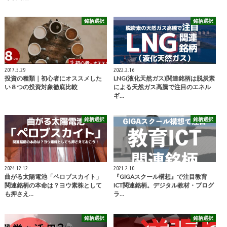
銘柄選択
銘柄選択
2017.5.29
2022.2.16
投資の種類｜初心者にオススメした
LNG(液化天然ガス)関連銘柄は脱炭素
い８つの投資対象徹底比較
による天然ガス高騰で注目のエネル
ギ…
銘柄選択
銘柄選択
2024.12.12
2021.2.10
曲がる太陽電池「ペロブスカイト」
『GIGAスクール構想』で注目教育
関連銘柄の本命は？ヨウ素株として
ICT関連銘柄。デジタル教材・プログ
も押さえ…
ラ…
銘柄選択
銘柄選択