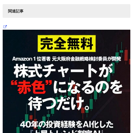
関連記事
株初心者も狙い目！新型コロナ相場で株価急騰した低位株
10銘柄チャート解説
東京オリンピック延期？中止？関連銘柄10銘柄の株価動向
を抑えておこう！
新型コロナ禍なのに日経平均やNYダウはなぜ下がらない？5
つの仮説を徹底検証！