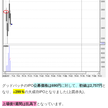
グッドパッチのIPO
公募価格は690円
に対して、
初値は2,757円
と
なり、
+299％
の大成功IPOとなりました(上図赤丸)。
上場後1週間は乱高下
となっています。