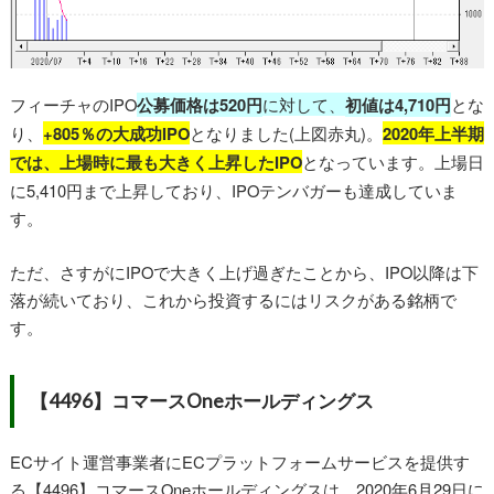
フィーチャのIPO
公募価格は520円
に対して、
初値は4,710円
とな
り、
+805％の大成功IPO
となりました(上図赤丸)。
2020年上半期
では、上場時に最も大きく上昇したIPO
となっています。上場日
に5,410円まで上昇しており、IPOテンバガーも達成していま
す。
ただ、さすがにIPOで大きく上げ過ぎたことから、IPO以降は下
落が続いており、これから投資するにはリスクがある銘柄で
す。
【4496】コマースOneホールディングス
ECサイト運営事業者にECプラットフォームサービスを提供す
る【4496】コマースOneホールディングスは、2020年6月29日に