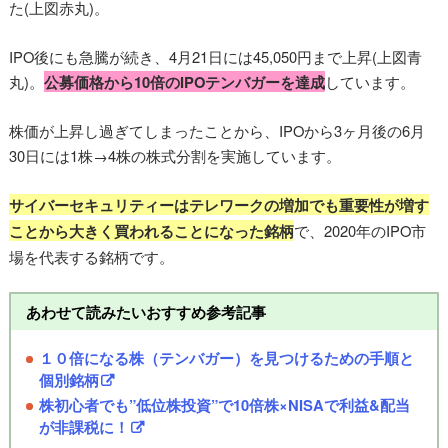
た(上図赤丸)。
IPO後にも急騰が続き、4月21日には45,050円まで上昇(上図青
丸)。
公募価格から10倍のIPOテンバガーを達成
しています。
株価が上昇し過ぎてしまったことから、IPOから3ヶ月後の6月
30日には1株→4株の株式分割を実施しています。
サイバーセキュリティーはテレワークの増加でも重要性が増す
ことから大きく買われることになった銘柄
で、2020年のIPO市
場を代表する銘柄です。
あわせて読みたいおすすめ参考記事
１０倍になる株（テンバガー）を見つけるための手順と
個別銘柄
株初心者でも”低位株投資”で10倍株×NISAで利益&配当
が非課税に！