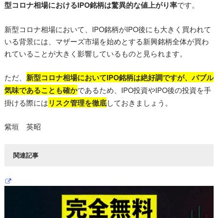
型コロナ相場におけるIPO銘柄は驚異的な値上がり率
です。
新型コロナ相場において、IPO銘柄がIPO後にも大きく買われて
いる背景には、マザーズ市場を始めとする新興銘柄全体が買わ
れていることが大きく影響しているものと見られます。
ただ、
新型コロナ相場においてIPO銘柄は絶好調ですが、バブル
気味であることも確か
であるため、IPO投資やIPO後の投資を手
掛ける際には
リスク管理を徹底
しておきましょう。
紫垣 英昭
関連記事
IPO投資でニューラルポケット株ゲット！当選確率をUPさ
せるノウハウとは
２倍３倍は当たり前！株初心者でもできるＩＰＯ（新規公開
株）投資法とは
ＩＰＯ新規公開株の「初値売り」で大きな利益を確定させる