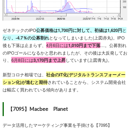
ゼネテックのIPO
公募価格は1,700円に対して、初値は1,620円
と
なり
、-4.7％の公募割れ
となってしまいました(上図赤丸)。IPO
後も下落は止まらず、
4月6日には
1,010円まで下落
…。公募割れ
のIPOゴールになるかと思われましたが、その後は大反発してお
り、
6月8日には
3,170円まで上昇
しています(上図青丸)。
新型コロナ相場では、
社会のIT化(デジタルトランスフォーメー
ション化)が進むと期待
されていることから、システム開発会社
は幅広く買われている傾向があります。
【7095】Macbee Planet
データ活用したマーケティング事業を手掛ける【7095】