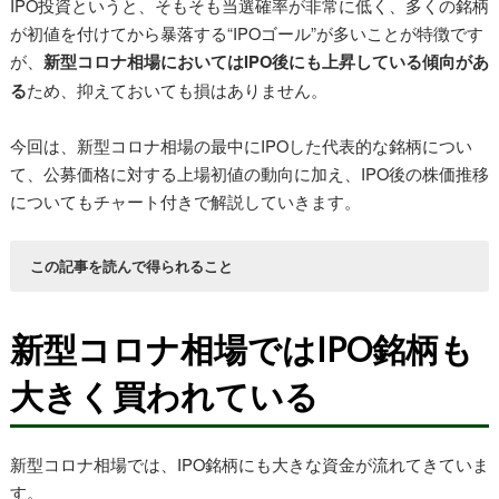
IPO投資というと、そもそも当選確率が非常に低く、多くの銘柄
が初値を付けてから暴落する“IPOゴール”が多いことが特徴です
が、
新型コロナ相場においてはIPO後にも上昇している傾向があ
る
ため、抑えておいても損はありません。
今回は、新型コロナ相場の最中にIPOした代表的な銘柄につい
て、公募価格に対する上場初値の動向に加え、IPO後の株価推移
についてもチャート付きで解説していきます。
この記事を読んで得られること
IPOとは何かがわかる
2020年新型コロナ相場中のIPO状況がわかる
新型コロナ相場ではIPO銘柄も
新型コロナ相場中のIPO10銘柄の値動き解説
大きく買われている
新型コロナ相場では、IPO銘柄にも大きな資金が流れてきていま
す。