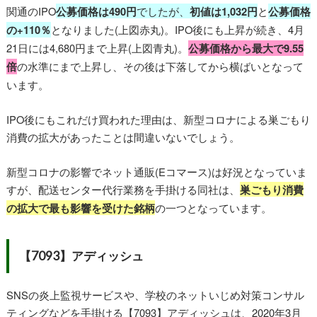
関通のIPO
公募価格は490円
でしたが、
初値は1,032円
と
公募価格
の+110％
となりました(上図赤丸)。IPO後にも上昇が続き、4月
21日には4,680円まで上昇(上図青丸)。
公募価格から最大で9.55
倍
の水準にまで上昇し、その後は下落してから横ばいとなって
います。
IPO後にもこれだけ買われた理由は、新型コロナによる巣ごもり
消費の拡大があったことは間違いないでしょう。
新型コロナの影響でネット通販(Eコマース)は好況となっていま
すが、配送センター代行業務を手掛ける同社は、
巣ごもり消費
の拡大で最も影響を受けた銘柄
の一つとなっています。
【7093】アディッシュ
SNSの炎上監視サービスや、学校のネットいじめ対策コンサル
ティングなどを手掛ける【7093】アディッシュは、2020年3月