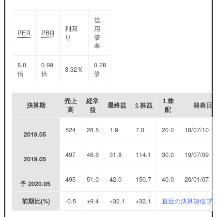
信
利回
用
PER
PBR
り
倍
率
8.0
0.99
0.28
3.32％
倍
倍
倍
売上
経常
１株
決算期
最終益
１株益
発表日
高
益
配
524
28.5
1.9
7.0
20.0
18/07/10
2018.05
497
46.6
31.8
114.1
30.0
19/07/09
2019.05
495
51.0
42.0
150.7
40.0
20/01/07
予
2020.05
-0.5
+9.4
+32.1
+32.1
直近の決算短信
前期比(%)