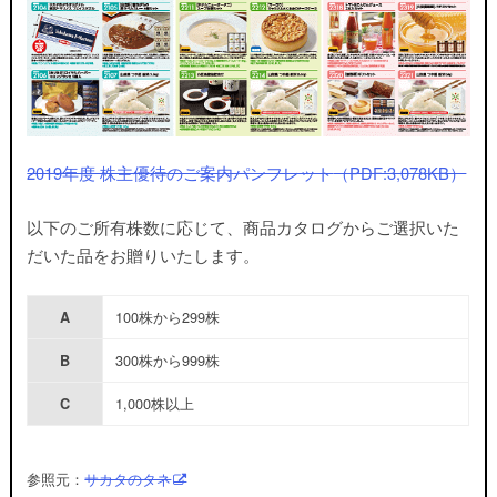
2019年度 株主優待のご案内パンフレット
（PDF:3,078KB）
以下のご所有株数に応じて、商品カタログからご選択いた
だいた品をお贈りいたします。
100株から299株
A
300株から999株
B
1,000株以上
C
参照元：
サカタのタネ