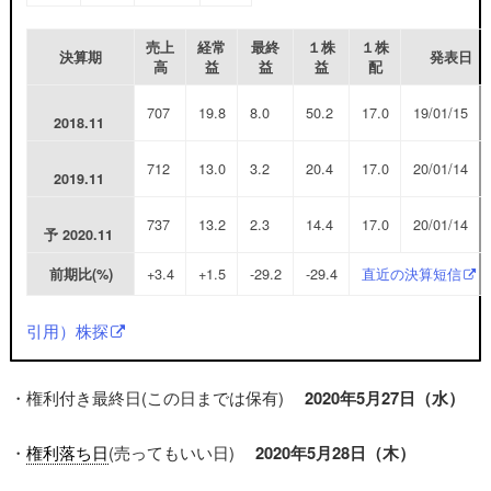
売上
経常
最終
１株
１株
決算期
発表日
高
益
益
益
配
707
19.8
8.0
50.2
17.0
19/01/15
2018.11
712
13.0
3.2
20.4
17.0
20/01/14
2019.11
737
13.2
2.3
14.4
17.0
20/01/14
予
2020.11
+3.4
+1.5
-29.2
-29.4
直近の決算短信
前期比(%)
引用）株探
・権利付き最終日(この日までは保有)
2020年5月27日（水
）
・
権利落ち日
(売ってもいい日)
2020年5月28日（木）