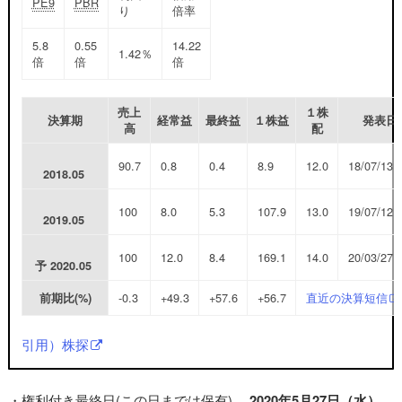
PE9
PBR
り
倍率
5.8
0.55
14.22
1.42％
倍
倍
倍
売上
１株
決算期
経常益
最終益
１株益
発表日
高
配
90.7
0.8
0.4
8.9
12.0
18/07/13
2018.05
100
8.0
5.3
107.9
13.0
19/07/12
2019.05
100
12.0
8.4
169.1
14.0
20/03/27
予
2020.05
-0.3
+49.3
+57.6
+56.7
直近の決算短信
前期比(%)
引用）株探
・権利付き最終日(この日までは保有)
2020年5月27日（水
）