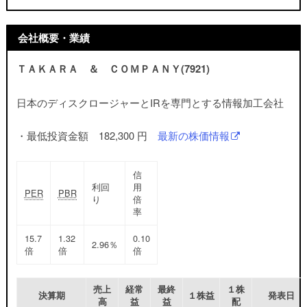
会社概要・業績
ＴＡＫＡＲＡ ＆ ＣＯＭＰＡＮＹ(7921)
日本のディスクロージャーとIRを専門とする情報加工会社
・最低投資金額 182,300 円
最新の株価情報
信
利回
用
PER
PBR
り
倍
率
15.7
1.32
0.10
2.96％
倍
倍
倍
売上
経常
最終
１株
決算期
１株益
発表日
高
益
益
配