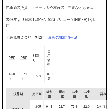
商業施設賃貸、スポーツや介護施設、売電なども展開。
2008年より日本毛織から通称社名｢ニッケ(NIKKE)｣を採
用。
・最低投資金額 942円
最新の株価情報
信
利回
用
PER
PBR
り
倍
率
12.0
0.74
0.14
2.77％
倍
倍
倍
経常
最終
１株
１株
決算期
売上高
発表
益
益
益
配
1,105
91.3
52.7
72.3
22.0
19/01/11
2018.11