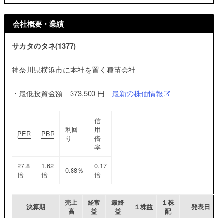
会社概要・業績
サカタのタネ(1377)
神奈川県横浜市に本社を置く種苗会社
・最低投資金額 373,500 円
最新の株価情報
信
利回
用
PER
PBR
り
倍
率
27.8
1.62
0.17
0.88％
倍
倍
倍
売上
経常
最終
１株
決算期
１株益
発表日
高
益
益
配