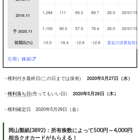
1,264
111
65.2
89.7
26.0
20/01/15
2019.11
1,100
90.0
57.0
78.4
26.0
20/01/15
予
2020.11
-13.0
-19.4
-12.6
-12.6
直近の決算短信
前期比(%)
引用）株探
・権利付き最終日(この日までは保有)
2020年5月27日（水
）
・
権利落ち日
(売ってもいい日)
2020年5月28日（木）
・権利確定日 2020年5月29日（金）
岡山製紙(3892)：所有株数によって500円～4
,000円
相当クオカードがもらえる！