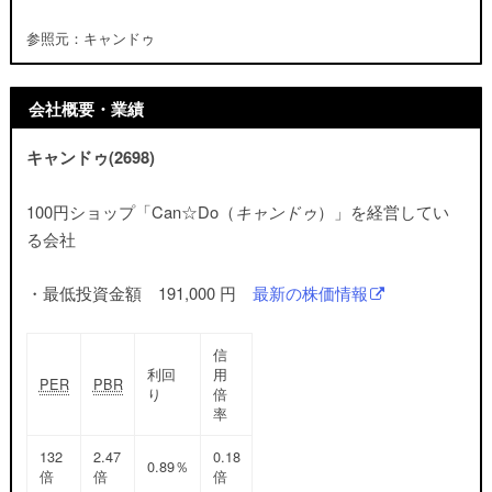
参照元：キャンドゥ
会社概要・業績
キャンドゥ(2698)
100円ショップ「Can☆Do（
キャンドゥ
）」を経営してい
る会社
・最低投資金額 191,000 円
最新の株価情報
信
利回
用
PER
PBR
り
倍
率
132
2.47
0.18
0.89％
倍
倍
倍