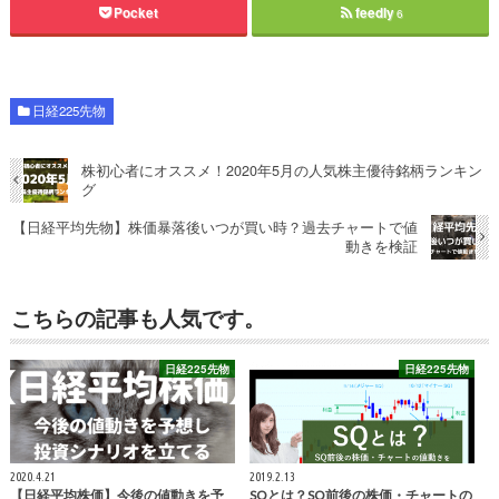
Pocket
feedly
6
日経225先物
株初心者にオススメ！2020年5月の人気株主優待銘柄ランキン
グ
【日経平均先物】株価暴落後いつが買い時？過去チャートで値
動きを検証
こちらの記事も人気です。
日経225先物
日経225先物
2020.4.21
2019.2.13
【日経平均株価】今後の値動きを予
SQとは？SQ前後の株価・チャートの