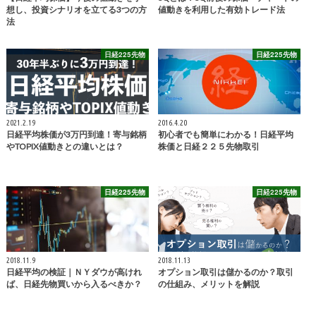
想し、投資シナリオを立てる3つの方
値動きを利用した有効トレード法
法
日経225先物
日経225先物
2021.2.19
2016.4.20
日経平均株価が3万円到達！寄与銘柄
初心者でも簡単にわかる！日経平均
やTOPIX値動きとの違いとは？
株価と日経２２５先物取引
日経225先物
日経225先物
2018.11.9
2018.11.13
日経平均の検証｜ＮＹダウが高けれ
オプション取引は儲かるのか？取引
ば、日経先物買いから入るべきか？
の仕組み、メリットを解説