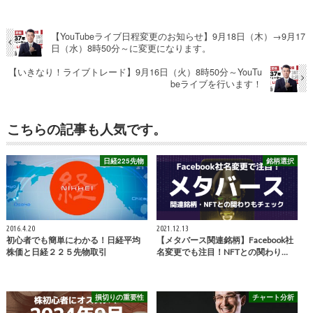
【YouTubeライブ日程変更のお知らせ】9月18日（木）→9月17
日（水）8時50分～に変更になります。
【いきなり！ライブトレード】9月16日（火）8時50分～YouTu
beライブを行います！
こちらの記事も人気です。
日経225先物
銘柄選択
2016.4.20
2021.12.13
初心者でも簡単にわかる！日経平均
【メタバース関連銘柄】Facebook社
株価と日経２２５先物取引
名変更でも注目！NFTとの関わり…
損切りの重要性
チャート分析