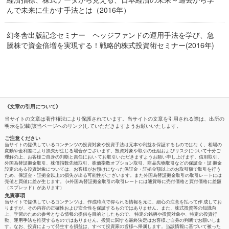
んで未来に生かす手法とは（2016年）
幻冬舎出版記念セミナー ヘッジファンドの運用手法を学び、急
騰株で資金倍増を実現する！戦略的株式投資術セミナー(2016年)
《文章の引用について》
当サイトの文章は著作権法により保護されています。当サイトの文章を引用される際は、出所の
明示を記載(該当ページへのリンク)していただきますようお願いいたします。
ご注意ください
当サイトの提供しているコンテンツの投資対象や投資手法は元本や利益を保証するものではな く、相場の
変動や金利差により損失が生じる場合がございます。投資対象や取引の仕組およびリスクについて十分ご
理解の上、お客様ご自身の判断と責任におい てお取引いただきますようお願い申し上げます。信用取引、
外国為替証拠金取引、株価指数先物取引、株価指数オプション取引、商品先物取引などの保証金・証 拠金
設定のある投資対象については、お客様がお預けになった保証金・証拠金額以上のお取引額で取引を行う
ため、保証金・証拠金以上の損失が出る可能性がご ざいます。また外国為替証拠金取引の取引レートには
売値と買値に差が生じます。 (※外国為替証拠金取引の取引レートには通貨毎に売付価格と買付価格に差額
（スプレッド）があります）
免責事項
当サイトで提供しているコンテンツは、作成時点で得られる情報を元に、細心の注意を払って作 成してお
りますが、その内容の正確性および安全性を保証するものではありません。また、株式投資等の知識向
上、学習のための参考となる情報の提供を目的としたもので、 特定の銘柄や投資対象や、特定の投資行
動、運用手法を推奨するものではありません。投資に関する最終決定はお客様ご自身の判断でお願いしま
す。なお、投資によって発生する損益は、すべて投資家の皆様へ帰属します。当該情報に基づいて被った