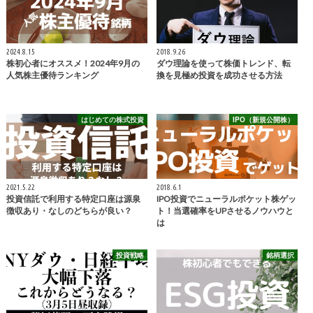
2024.8.15
2018.9.26
株初心者にオススメ！2024年9月の
ダウ理論を使って株価トレンド、転
人気株主優待ランキング
換を見極め投資を成功させる方法
はじめての株式投資
IPO（新規公開株）
2021.5.22
2018.6.1
投資信託で利用する特定口座は源泉
IPO投資でニューラルポケット株ゲッ
徴収あり・なしのどちらが良い？
ト！当選確率をUPさせるノウハウと
は
投資戦略
銘柄選択