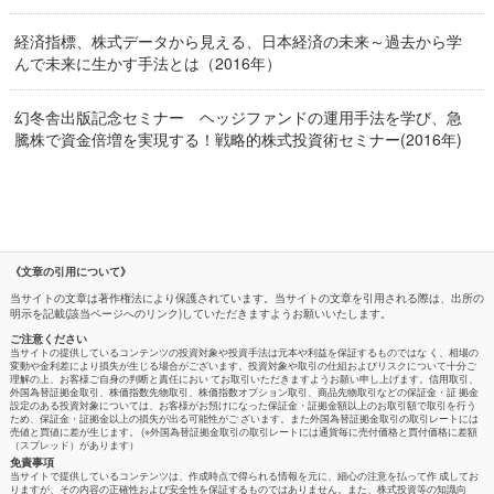
経済指標、株式データから見える、日本経済の未来～過去から学
んで未来に生かす手法とは（2016年）
幻冬舎出版記念セミナー ヘッジファンドの運用手法を学び、急
騰株で資金倍増を実現する！戦略的株式投資術セミナー(2016年)
《文章の引用について》
当サイトの文章は著作権法により保護されています。当サイトの文章を引用される際は、出所の
明示を記載(該当ページへのリンク)していただきますようお願いいたします。
ご注意ください
当サイトの提供しているコンテンツの投資対象や投資手法は元本や利益を保証するものではな く、相場の
変動や金利差により損失が生じる場合がございます。投資対象や取引の仕組およびリスクについて十分ご
理解の上、お客様ご自身の判断と責任におい てお取引いただきますようお願い申し上げます。信用取引、
外国為替証拠金取引、株価指数先物取引、株価指数オプション取引、商品先物取引などの保証金・証 拠金
設定のある投資対象については、お客様がお預けになった保証金・証拠金額以上のお取引額で取引を行う
ため、保証金・証拠金以上の損失が出る可能性がご ざいます。また外国為替証拠金取引の取引レートには
売値と買値に差が生じます。 (※外国為替証拠金取引の取引レートには通貨毎に売付価格と買付価格に差額
（スプレッド）があります）
免責事項
当サイトで提供しているコンテンツは、作成時点で得られる情報を元に、細心の注意を払って作 成してお
りますが、その内容の正確性および安全性を保証するものではありません。また、株式投資等の知識向