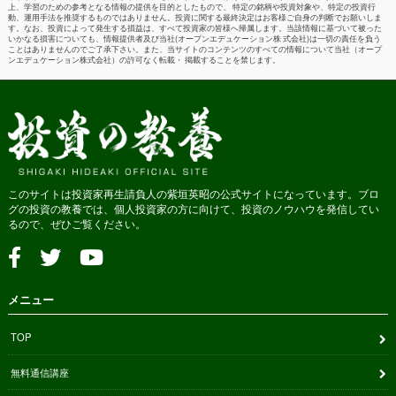
上、学習のための参考となる情報の提供を目的としたもので、 特定の銘柄や投資対象や、特定の投資行
動、運用手法を推奨するものではありません。投資に関する最終決定はお客様ご自身の判断でお願いしま
す。なお、投資によって発生する損益は、すべて投資家の皆様へ帰属します。当該情報に基づいて被った
いかなる損害についても、情報提供者及び当社(オープンエデュケーション株 式会社)は一切の責任を負う
ことはありませんのでご了承下さい。また、当サイトのコンテンツのすべての情報について当社（オープ
ンエデュケーション株式会社）の許可なく転載・ 掲載することを禁じます。
このサイトは投資家再生請負人の紫垣英昭の公式サイトになっています。ブロ
グの投資の教養では、個人投資家の方に向けて、投資のノウハウを発信してい
るので、ぜひご覧ください。
メニュー
TOP
無料通信講座