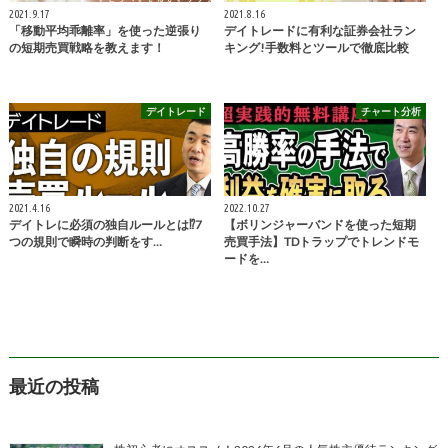
2021.9.17
2021.8.16
「移動平均乖離率」を使った逆張り
デイトレードに有利な証券会社ラン
の短期売買戦略を教えます！
キング!手数料とツールで徹底比較
デイトレード
チャート分析
2021.4.16
2022.10.27
デイトレに必須の独自ルールとは⁉7
【ボリンジャーバンドを使った短期
つの規則で瞬時の判断をす…
売買手法】TDトラップでトレンドモ
ードを…
最近の投稿