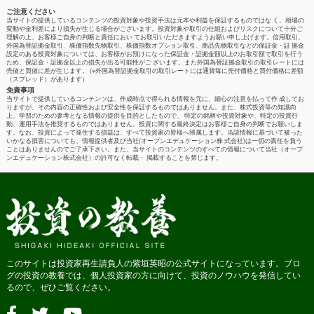
ご注意ください
当サイトの提供しているコンテンツの投資対象や投資手法は元本や利益を保証するものではな く、相場の
変動や金利差により損失が生じる場合がございます。投資対象や取引の仕組およびリスクについて十分ご
理解の上、お客様ご自身の判断と責任におい てお取引いただきますようお願い申し上げます。信用取引、
外国為替証拠金取引、株価指数先物取引、株価指数オプション取引、商品先物取引などの保証金・証 拠金
設定のある投資対象については、お客様がお預けになった保証金・証拠金額以上のお取引額で取引を行う
ため、保証金・証拠金以上の損失が出る可能性がご ざいます。また外国為替証拠金取引の取引レートには
売値と買値に差が生じます。 (※外国為替証拠金取引の取引レートには通貨毎に売付価格と買付価格に差額
（スプレッド）があります）
免責事項
当サイトで提供しているコンテンツは、作成時点で得られる情報を元に、細心の注意を払って作 成してお
りますが、その内容の正確性および安全性を保証するものではありません。また、株式投資等の知識向
上、学習のための参考となる情報の提供を目的としたもので、 特定の銘柄や投資対象や、特定の投資行
動、運用手法を推奨するものではありません。投資に関する最終決定はお客様ご自身の判断でお願いしま
す。なお、投資によって発生する損益は、すべて投資家の皆様へ帰属します。当該情報に基づいて被った
いかなる損害についても、情報提供者及び当社(オープンエデュケーション株 式会社)は一切の責任を負う
ことはありませんのでご了承下さい。また、当サイトのコンテンツのすべての情報について当社（オープ
ンエデュケーション株式会社）の許可なく転載・ 掲載することを禁じます。
このサイトは投資家再生請負人の紫垣英昭の公式サイトになっています。ブロ
グの投資の教養では、個人投資家の方に向けて、投資のノウハウを発信してい
るので、ぜひご覧ください。