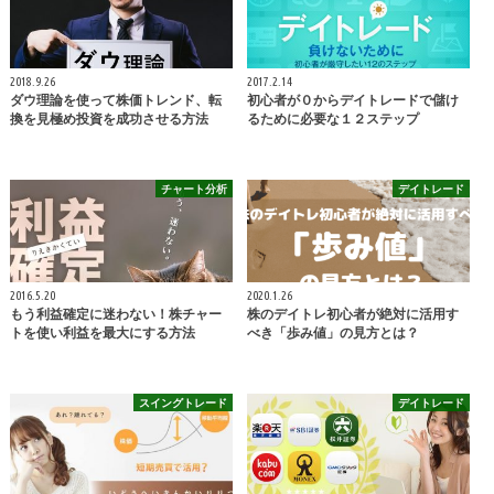
2018.9.26
2017.2.14
ダウ理論を使って株価トレンド、転
初心者が０からデイトレードで儲け
換を見極め投資を成功させる方法
るために必要な１２ステップ
チャート分析
デイトレード
2016.5.20
2020.1.26
もう利益確定に迷わない！株チャー
株のデイトレ初心者が絶対に活用す
トを使い利益を最大にする方法
べき「歩み値」の見方とは？
スイングトレード
デイトレード