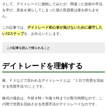
そして、デイトレードに挑戦してみたが、間違った技術や手法
を学び、資金を減らしてしまった個人投資家は後を絶ちませ
ん。
この記事では、
デイトレード初心者が負けないために厳守した
い12ステップ
を、お伝えいたします。
この記事を読んで得られること
初心者でも「デイトレード」で勝てる方法を“12のステッ
プ”で理解できる
デイトレードを理解する
リアルタイムのデイトレード動画で、実際のデイトレードを
体験できる
デイトレードに必要なツール、チャート手法をすぐに理解で
株、ＦＸなどで言われるデイトレードとは、“１日で売買を完結
きる
する売買手法”のことです。
株式の場合は、午前９時～午後３時までが取引時間なので、こ
の間で売買を完結させる売買手法がデイトレードなのです。