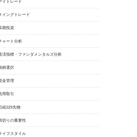
デイトレード
スイングトレード
長期投資
チャート分析
経済指標・ファンダメンタルズ分析
銘柄選択
資金管理
信用取引
日経225先物
損切りの重要性
ライフスタイル