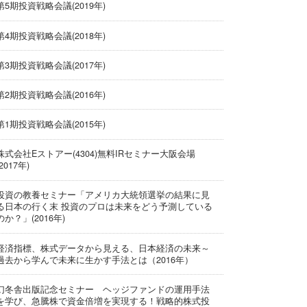
第5期投資戦略会議(2019年)
第4期投資戦略会議(2018年)
第3期投資戦略会議(2017年)
第2期投資戦略会議(2016年)
第1期投資戦略会議(2015年)
株式会社Eストアー(4304)無料IRセミナー大阪会場
(2017年)
投資の教養セミナー「アメリカ大統領選挙の結果に見
る日本の行く末 投資のプロは未来をどう予測している
のか？」(2016年)
経済指標、株式データから見える、日本経済の未来～
過去から学んで未来に生かす手法とは（2016年）
幻冬舎出版記念セミナー ヘッジファンドの運用手法
を学び、急騰株で資金倍増を実現する！戦略的株式投