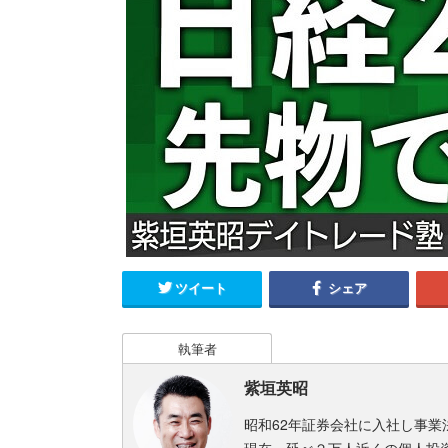
ツイート
シェア
執筆者
紫垣英昭
昭和62年証券会社に入社し事業