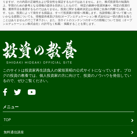
りますが、その内容の正確性および安全性を保証するものではありません。また、株式投資等の知識向
上、学習のための参考となる情報の提供を目的としたもので、 特定の銘柄や投資対象や、特定の投資行
動、運用手法を推奨するものではありません。投資に関する最終決定はお客様ご自身の判断でお願いしま
す。なお、投資によって発生する損益は、すべて投資家の皆様へ帰属します。当該情報に基づいて被った
いかなる損害についても、情報提供者及び当社(オープンエデュケーション株 式会社)は一切の責任を負う
ことはありませんのでご了承下さい。また、当サイトのコンテンツのすべての情報について当社（オープ
ンエデュケーション株式会社）の許可なく転載・ 掲載することを禁じます。
このサイトは投資家再生請負人の紫垣英昭の公式サイトになっています。ブロ
グの投資の教養では、個人投資家の方に向けて、投資のノウハウを発信してい
るので、ぜひご覧ください。
メニュー
TOP
無料通信講座