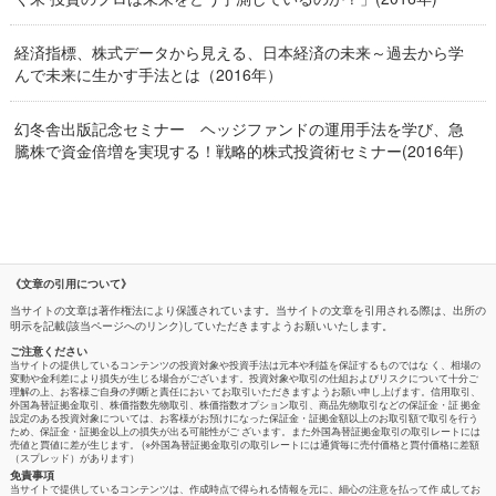
経済指標、株式データから見える、日本経済の未来～過去から学
んで未来に生かす手法とは（2016年）
幻冬舎出版記念セミナー ヘッジファンドの運用手法を学び、急
騰株で資金倍増を実現する！戦略的株式投資術セミナー(2016年)
《文章の引用について》
当サイトの文章は著作権法により保護されています。当サイトの文章を引用される際は、出所の
明示を記載(該当ページへのリンク)していただきますようお願いいたします。
ご注意ください
当サイトの提供しているコンテンツの投資対象や投資手法は元本や利益を保証するものではな く、相場の
変動や金利差により損失が生じる場合がございます。投資対象や取引の仕組およびリスクについて十分ご
理解の上、お客様ご自身の判断と責任におい てお取引いただきますようお願い申し上げます。信用取引、
外国為替証拠金取引、株価指数先物取引、株価指数オプション取引、商品先物取引などの保証金・証 拠金
設定のある投資対象については、お客様がお預けになった保証金・証拠金額以上のお取引額で取引を行う
ため、保証金・証拠金以上の損失が出る可能性がご ざいます。また外国為替証拠金取引の取引レートには
売値と買値に差が生じます。 (※外国為替証拠金取引の取引レートには通貨毎に売付価格と買付価格に差額
（スプレッド）があります）
免責事項
当サイトで提供しているコンテンツは、作成時点で得られる情報を元に、細心の注意を払って作 成してお