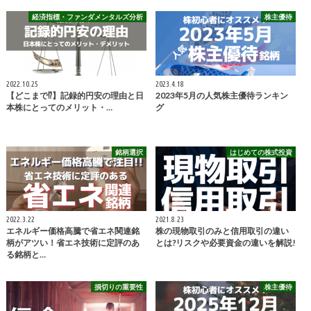
経済指標・ファンダメンタルズ分析
株主優待
2022.10.25
2023.4.18
【どこまで⁉】記録的円安の理由と日
2023年5月の人気株主優待ランキン
本株にとってのメリット・…
グ
銘柄選択
はじめての株式投資
2022.3.22
2021.8.23
エネルギー価格高騰で省エネ関連銘
株の現物取引のみと信用取引の違い
柄がアツい！省エネ技術に定評のあ
とは?リスクや必要資金の違いを解説!
る銘柄と…
損切りの重要性
株主優待