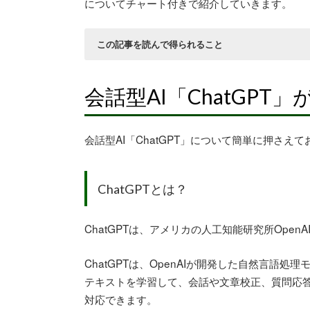
についてチャート付きで紹介していきます。
この記事を読んで得られること
ChatGPTについてわかる
ChatGPT関連銘柄として物色されているチ
会話型AI「ChatGP
ChatGPT関連銘柄についての今後どうなる
会話型AI「ChatGPT」について簡単に押さえ
ChatGPTとは？
ChatGPTは、アメリカの人工知能研究所Ope
ChatGPTは、OpenAIが開発した自然言語処
テキストを学習して、会話や文章校正、質問応
対応できます。