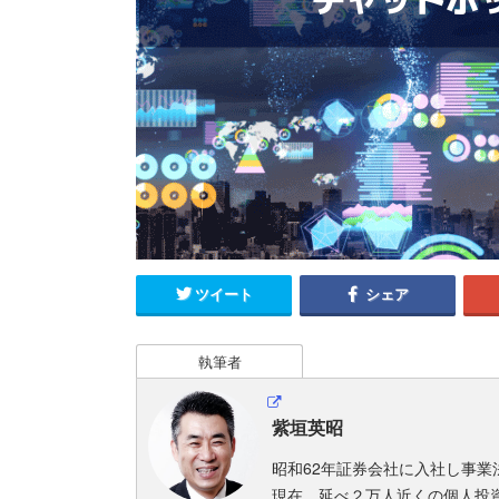
ツイート
シェア
執筆者
紫垣英昭
昭和62年証券会社に入社し事業
現在、延べ２万人近くの個人投