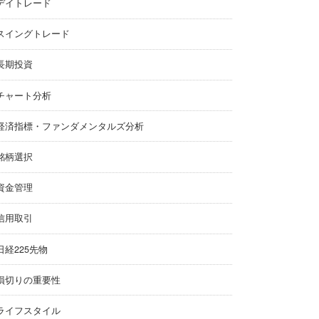
デイトレード
スイングトレード
長期投資
チャート分析
経済指標・ファンダメンタルズ分析
銘柄選択
資金管理
信用取引
日経225先物
損切りの重要性
ライフスタイル