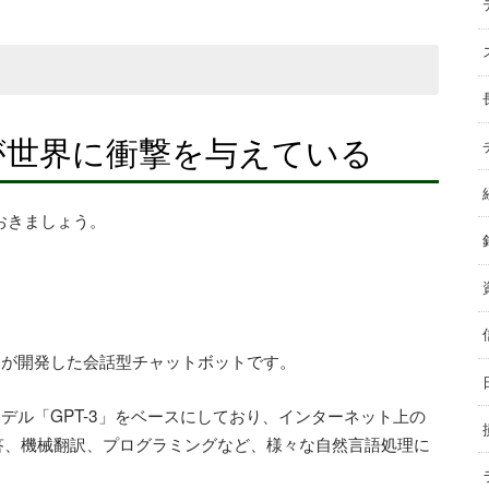
ャットボット関連銘柄についてチャート付きでわかる
T」が世界に衝撃を与えている
かの考え方が学べる
ておきましょう。
nAIが開発した会話型チャットボットです。
理モデル「GPT-3」をベースにしており、インターネット上の
答、機械翻訳、プログラミングなど、様々な自然言語処理に