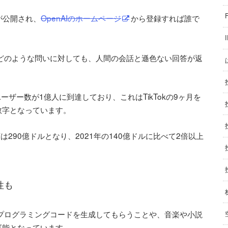
プが公開され、
OpenAIのホームページ
から登録すれば誰で
が、どのような問いに対しても、人間の会話と遜色ない回答が返
ユーザー数が1億人に到達しており、これはTikTokの9ヶ月を
数字となっています。
額は290億ドルとなり、2021年の140億ドルに比べて2倍以上
性も
ん、プログラミングコードを生成してもらうことや、音楽や小説
可能となっています。