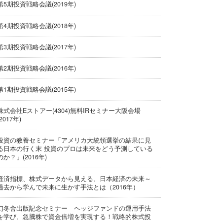
第5期投資戦略会議(2019年)
第4期投資戦略会議(2018年)
第3期投資戦略会議(2017年)
第2期投資戦略会議(2016年)
第1期投資戦略会議(2015年)
株式会社Eストアー(4304)無料IRセミナー大阪会場
(2017年)
投資の教養セミナー「アメリカ大統領選挙の結果に見
る日本の行く末 投資のプロは未来をどう予測している
のか？」(2016年)
経済指標、株式データから見える、日本経済の未来～
過去から学んで未来に生かす手法とは（2016年）
幻冬舎出版記念セミナー ヘッジファンドの運用手法
を学び、急騰株で資金倍増を実現する！戦略的株式投