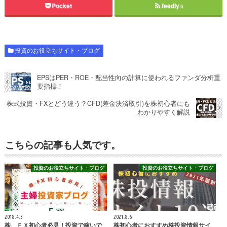
Pocket
feedly
6
投資のお役立ちサイト・ブログ
EPSはPER・ROE・配当性向の計算に使われるファンダ分析重
要指標！
株式投資・FXとどう違う？CFD(差金決済取引)を株初心者にも
わかりやすく解説
こちらの記事も人気です。
投資のお役立ちサイト・ブログ
投資のお役立ちサイト・ブログ
2018.4.3
2021.8.6
株、ＦＸ初心者必見！投資で稼いで
株初心者におすすめ株投資情報サイ