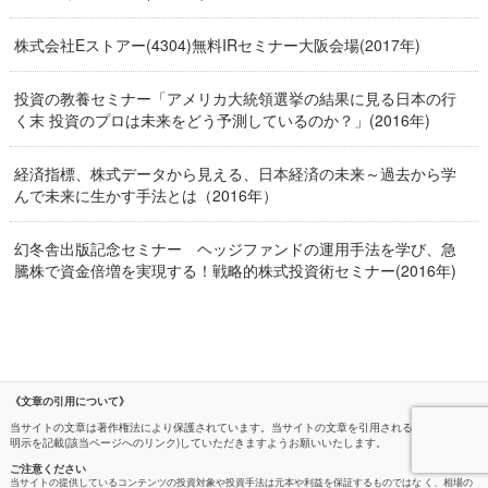
株式会社Eストアー(4304)無料IRセミナー大阪会場(2017年)
投資の教養セミナー「アメリカ大統領選挙の結果に見る日本の行
く末 投資のプロは未来をどう予測しているのか？」(2016年)
経済指標、株式データから見える、日本経済の未来～過去から学
んで未来に生かす手法とは（2016年）
幻冬舎出版記念セミナー ヘッジファンドの運用手法を学び、急
騰株で資金倍増を実現する！戦略的株式投資術セミナー(2016年)
《文章の引用について》
当サイトの文章は著作権法により保護されています。当サイトの文章を引用される際は、出所の
明示を記載(該当ページへのリンク)していただきますようお願いいたします。
ご注意ください
当サイトの提供しているコンテンツの投資対象や投資手法は元本や利益を保証するものではな く、相場の