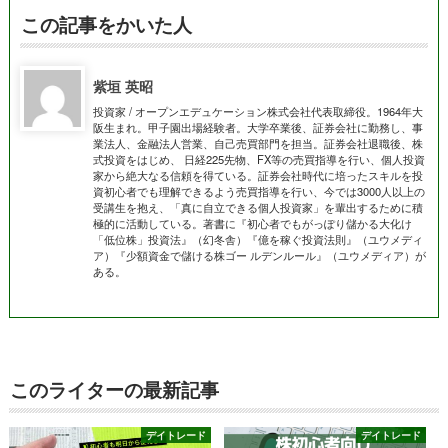
この記事をかいた人
紫垣 英昭
投資家 / オープンエデュケーション株式会社代表取締役。1964年大
阪生まれ。甲子園出場経験者。大学卒業後、証券会社に勤務し、事
業法人、金融法人営業、自己売買部門を担当。証券会社退職後、株
式投資をはじめ、 日経225先物、FX等の売買指導を行い、個人投資
家から絶大なる信頼を得ている。証券会社時代に培ったスキルを投
資初心者でも理解できるよう売買指導を行い、今では3000人以上の
受講生を抱え、「真に自立できる個人投資家」を輩出するために積
極的に活動している。著書に『初心者でもがっぽり儲かる大化け
「低位株」投資法』（幻冬舎）『億を稼ぐ投資法則』（ユウメディ
ア）『少額資金で儲ける株ゴー ルデンルール』（ユウメディア）が
ある。
このライターの最新記事
デイトレード
デイトレード