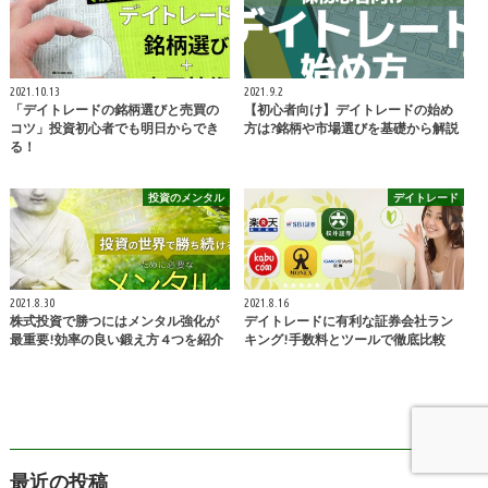
2021.10.13
2021.9.2
「デイトレードの銘柄選びと売買の
【初心者向け】デイトレードの始め
コツ」投資初心者でも明日からでき
方は?銘柄や市場選びを基礎から解説
る！
投資のメンタル
デイトレード
2021.8.30
2021.8.16
株式投資で勝つにはメンタル強化が
デイトレードに有利な証券会社ラン
最重要!効率の良い鍛え方 4 つを紹介
キング!手数料とツールで徹底比較
最近の投稿