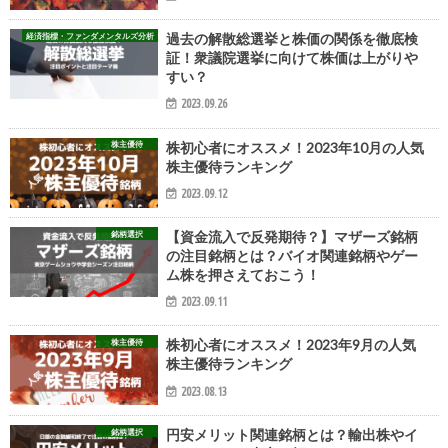
経済指標・ファンダメンタルズ分析
過去の解散総選挙と株価の関係を徹底検
証！衆議院選挙に向けて株価は上がりや
すい？
2023.09.26
株主優待
株初心者にオススメ！2023年10月の人気
株主優待ランキング
2023.09.12
銘柄選択
【資金流入で反発期待？】マザーズ銘柄
の注目銘柄とは？バイオ関連銘柄やゲー
ム株を押さえておこう！
2023.09.11
株主優待
株初心者にオススメ！2023年9月の人気
株主優待ランキング
2023.08.13
銘柄選択
円安メリット関連銘柄とは？輸出株やイ