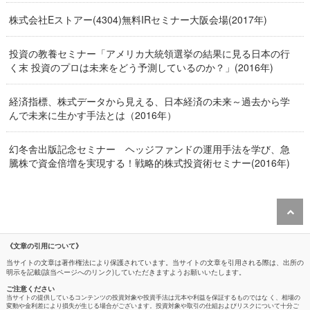
株式会社Eストアー(4304)無料IRセミナー大阪会場(2017年)
投資の教養セミナー「アメリカ大統領選挙の結果に見る日本の行
く末 投資のプロは未来をどう予測しているのか？」(2016年)
経済指標、株式データから見える、日本経済の未来～過去から学
んで未来に生かす手法とは（2016年）
幻冬舎出版記念セミナー ヘッジファンドの運用手法を学び、急
騰株で資金倍増を実現する！戦略的株式投資術セミナー(2016年)
《文章の引用について》
当サイトの文章は著作権法により保護されています。当サイトの文章を引用される際は、出所の
明示を記載(該当ページへのリンク)していただきますようお願いいたします。
ご注意ください
当サイトの提供しているコンテンツの投資対象や投資手法は元本や利益を保証するものではな く、相場の
変動や金利差により損失が生じる場合がございます。投資対象や取引の仕組およびリスクについて十分ご