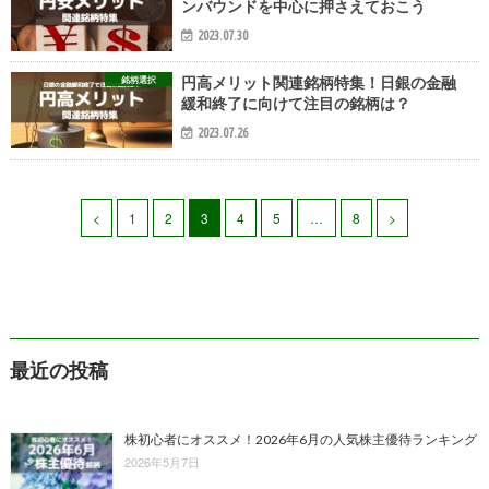
ンバウンドを中心に押さえておこう
2023.07.30
銘柄選択
円高メリット関連銘柄特集！日銀の金融
緩和終了に向けて注目の銘柄は？
2023.07.26
<
1
2
3
4
5
…
8
>
最近の投稿
株初心者にオススメ！2026年6月の人気株主優待ランキング
2026年5月7日