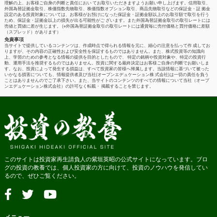
理解の上、お客様ご自身の判断と責任におい てお取引いただきますようお願い申し上げます。信用取引、
外国為替証拠金取引、株価指数先物取引、株価指数オプション取引、商品先物取引などの保証金・証 拠金
設定のある投資対象については、お客様がお預けになった保証金・証拠金額以上のお取引額で取引を行う
ため、保証金・証拠金以上の損失が出る可能性がご ざいます。また外国為替証拠金取引の取引レートには
売値と買値に差が生じます。 (※外国為替証拠金取引の取引レートには通貨毎に売付価格と買付価格に差額
（スプレッド）があります）
免責事項
当サイトで提供しているコンテンツは、作成時点で得られる情報を元に、細心の注意を払って作 成してお
りますが、その内容の正確性および安全性を保証するものではありません。また、株式投資等の知識向
上、学習のための参考となる情報の提供を目的としたもので、 特定の銘柄や投資対象や、特定の投資行
動、運用手法を推奨するものではありません。投資に関する最終決定はお客様ご自身の判断でお願いしま
す。なお、投資によって発生する損益は、すべて投資家の皆様へ帰属します。当該情報に基づいて被った
いかなる損害についても、情報提供者及び当社(オープンエデュケーション株 式会社)は一切の責任を負う
ことはありませんのでご了承下さい。また、当サイトのコンテンツのすべての情報について当社（オープ
ンエデュケーション株式会社）の許可なく転載・ 掲載することを禁じます。
このサイトは投資家再生請負人の紫垣英昭の公式サイトになっています。ブロ
グの投資の教養では、個人投資家の方に向けて、投資のノウハウを発信してい
るので、ぜひご覧ください。