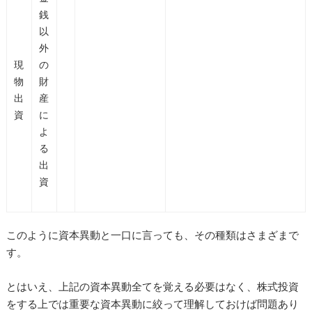
銭
以
外
現
の
物
財
出
産
資
に
よ
る
出
資
このように資本異動と一口に言っても、その種類はさまざまで
す。
とはいえ、上記の資本異動全てを覚える必要はなく、株式投資
をする上では重要な資本異動に絞って理解しておけば問題あり