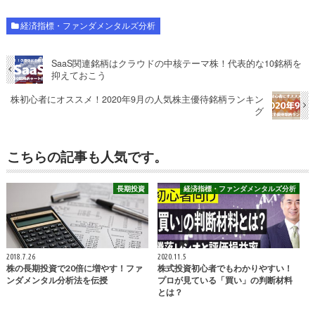
経済指標・ファンダメンタルズ分析
SaaS関連銘柄はクラウドの中核テーマ株！代表的な10銘柄を
抑えておこう
株初心者にオススメ！2020年9月の人気株主優待銘柄ランキン
グ
こちらの記事も人気です。
長期投資
経済指標・ファンダメンタルズ分析
2018.7.26
2020.11.5
株の長期投資で20倍に増やす！ファ
株式投資初心者でもわかりやすい！
ンダメンタル分析法を伝授
プロが見ている「買い」の判断材料
とは？