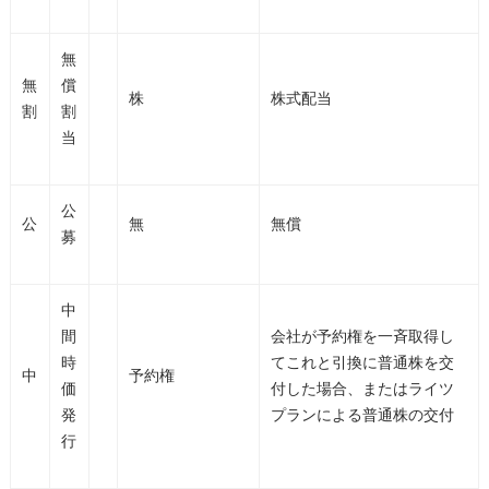
無
無
償
株
株式配当
割
割
当
公
公
無
無償
募
中
間
会社が予約権を一斉取得し
時
てこれと引換に普通株を交
中
予約権
価
付した場合、またはライツ
発
プランによる普通株の交付
行