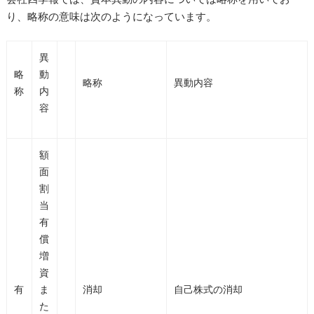
り、略称の意味は次のようになっています。
異
略
動
略称
異動内容
称
内
容
額
面
割
当
有
償
増
資
有
ま
消却
自己株式の消却
た