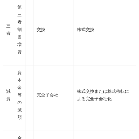
第
三
者
三
割
交換
株式交換
者
当
増
資
資
本
金
減
株式交換または株式移転に
等
完全子会社
資
よる完全子会社化
の
減
額
金