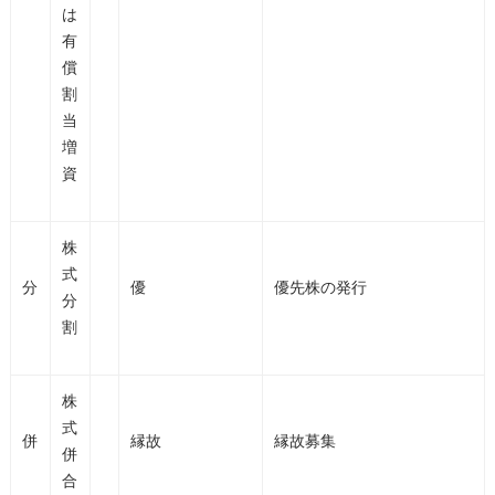
は
有
償
割
当
増
資
株
式
分
優
優先株の発行
分
割
株
式
併
縁故
縁故募集
併
合