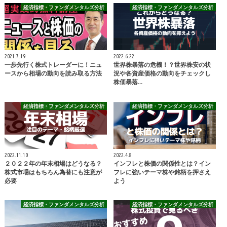
経済指標・ファンダメンタルズ分析
経済指標・ファンダメンタルズ分析
2021.7.19
2022.6.22
一歩先行く株式トレーダーに！ニュ
世界株暴落の危機！？世界株安の状
ースから相場の動向を読み取る方法
況や各資産価格の動向をチェックし
株価暴落…
経済指標・ファンダメンタルズ分析
経済指標・ファンダメンタルズ分析
2022.11.10
2022.4.8
２０２２年の年末相場はどうなる？
インフレと株価の関係性とは？イン
株式市場はもちろん為替にも注意が
フレに強いテーマ株や銘柄を押さえ
必要
よう
経済指標・ファンダメンタルズ分析
経済指標・ファンダメンタルズ分析