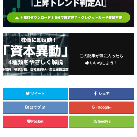
この記事が気に入ったら
いいねしよう！
ツイート
シェア
はてブ
Google+
Pocket
feedly
6