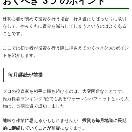
おくべき“3つ”のポイント
小額投資がしやすいおすすめの証券会社がわかるので、すぐ
にでも小額投資が始められる！
株初心者が初めて投資を行う場合、行き当たりばったりに取引
をして、やみくもに資金を減らしてしまうというのはよくある
ことです。
ここでは初心者が投資を行う際に押さえておくべき3つのポイン
トを紹介します。
毎月継続が前提
プロの投資家を相手に勝ち続けるのは、大変困難なことです。
億万長者ランキング2位でもあるウォーレンバフェットという人
物は、長期投資で成功しました。
地味な作業に思えるかもしれませんが、
投資も毎月地道に長期
的に継続していくことが前提
になります。