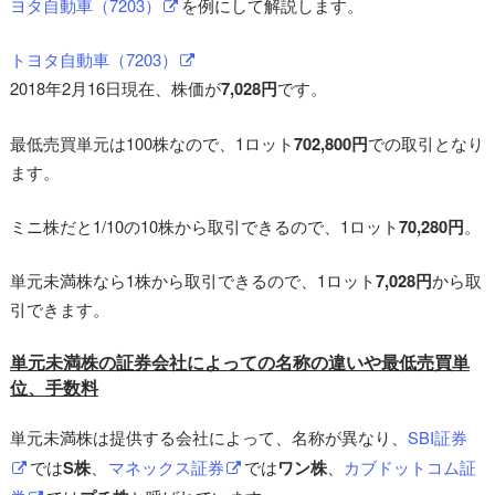
ヨタ自動車（7203）
を例にして解説します。
トヨタ自動車（7203）
2018年2月16日現在、株価が
7,028円
です。
最低売買単元は100株なので、1ロット
702,800円
での取引となり
ます。
ミニ株だと1/10の10株から取引できるので、1ロット
70,280円
。
単元未満株なら1株から取引できるので、1ロット
7,028円
から取
引できます。
単元未満株の証券会社によっての名称の違いや最低売買単
位、手数料
単元未満株は提供する会社によって、名称が異なり、
SBI証券
では
S株
、
マネックス証券
では
ワン株
、
カブドットコム証