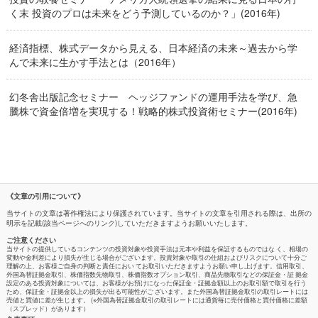
く末 投資のプロは未来をどう予測しているのか？」(2016年)
経済指標、株式データから見える、日本経済の未来～過去から学
んで未来に生かす手法とは（2016年）
幻冬舎出版記念セミナー ヘッジファンドの運用手法を学び、急
騰株で資金倍増を実現する！戦略的株式投資術セミナー(2016年)
《文章の引用について》
当サイトの文章は著作権法により保護されています。当サイトの文章を引用される際は、出所の
明示を記載(該当ページへのリンク)していただきますようお願いいたします。
ご注意ください
当サイトの提供しているコンテンツの投資対象や投資手法は元本や利益を保証するものではな く、相場の
変動や金利差により損失が生じる場合がございます。投資対象や取引の仕組およびリスクについて十分ご
理解の上、お客様ご自身の判断と責任におい てお取引いただきますようお願い申し上げます。信用取引、
外国為替証拠金取引、株価指数先物取引、株価指数オプション取引、商品先物取引などの保証金・証 拠金
設定のある投資対象については、お客様がお預けになった保証金・証拠金額以上のお取引額で取引を行う
ため、保証金・証拠金以上の損失が出る可能性がご ざいます。また外国為替証拠金取引の取引レートには
売値と買値に差が生じます。 (※外国為替証拠金取引の取引レートには通貨毎に売付価格と買付価格に差額
（スプレッド）があります）