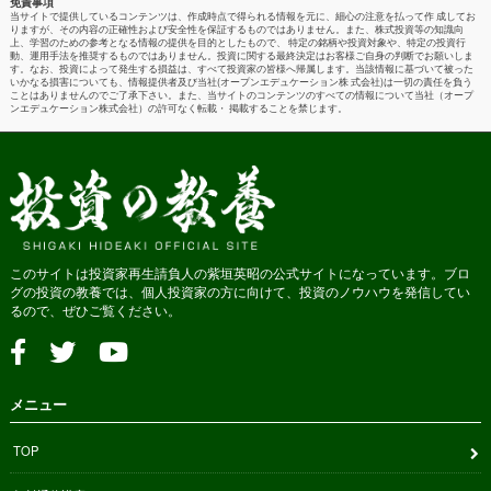
免責事項
当サイトで提供しているコンテンツは、作成時点で得られる情報を元に、細心の注意を払って作 成してお
りますが、その内容の正確性および安全性を保証するものではありません。また、株式投資等の知識向
上、学習のための参考となる情報の提供を目的としたもので、 特定の銘柄や投資対象や、特定の投資行
動、運用手法を推奨するものではありません。投資に関する最終決定はお客様ご自身の判断でお願いしま
す。なお、投資によって発生する損益は、すべて投資家の皆様へ帰属します。当該情報に基づいて被った
いかなる損害についても、情報提供者及び当社(オープンエデュケーション株 式会社)は一切の責任を負う
ことはありませんのでご了承下さい。また、当サイトのコンテンツのすべての情報について当社（オープ
ンエデュケーション株式会社）の許可なく転載・ 掲載することを禁じます。
このサイトは投資家再生請負人の紫垣英昭の公式サイトになっています。ブロ
グの投資の教養では、個人投資家の方に向けて、投資のノウハウを発信してい
るので、ぜひご覧ください。
メニュー
TOP