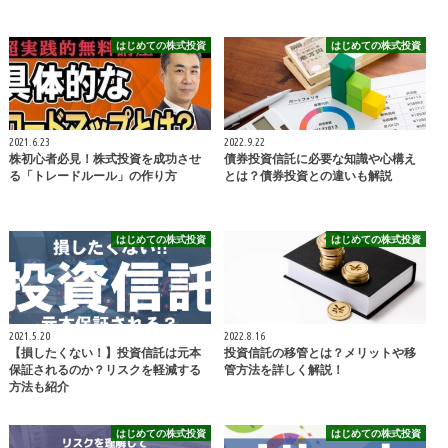
はじめての株式投資
はじめての株式投資
2021.6.23
2022.9.22
株初心者必見！株式投資を成功させ
債券投資信託に必要な知識や心構え
る「トレードルール」の作り方
とは？債券投資との違いも解説
はじめての株式投資
はじめての株式投資
2021.5.20
2022.8.16
【損したくない！】投資信託は元本
投資信託の移管とは？メリットや移
保証されるのか？リスクを軽減する
管方法を詳しく解説！
方法も紹介
はじめての株式投資
はじめての株式投資