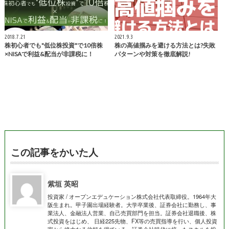
2018.7.21
2021.9.3
株初心者でも"低位株投資"で10倍株
株の高値掴みを避ける方法とは?失敗
×NISAで利益&配当が非課税に！
パターンや対策を徹底解説!
この記事をかいた人
紫垣 英昭
投資家 / オープンエデュケーション株式会社代表取締役。1964年大
阪生まれ。甲子園出場経験者。大学卒業後、証券会社に勤務し、事
業法人、金融法人営業、自己売買部門を担当。証券会社退職後、株
式投資をはじめ、 日経225先物、FX等の売買指導を行い、個人投資
家から絶大なる信頼を得ている。証券会社時代に培ったスキルを投