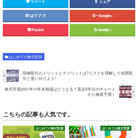
ツイート
シェア
はてブ
Google+
Pocket
feedly
6
はじめての株式投資
現物取引のメリットとデメリットは?リスクを理解して信用取
引と使い分けよう!
株式市場2021年の年末相場はどうなる？直近5年分のチャート
から徹底予測！
こちらの記事も人気です。
はじめての株式投資
はじめての株式投資