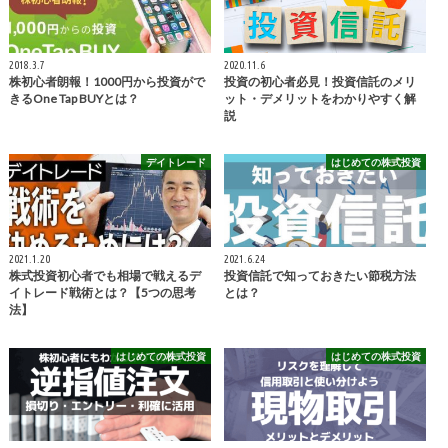
2018.3.7
2020.11.6
株初心者朗報！1000円から投資がで
投資の初心者必見！投資信託のメリ
きるOne Tap BUYとは？
ット・デメリットをわかりやすく解
説
デイトレード
はじめての株式投資
2021.1.20
2021.6.24
株式投資初心者でも相場で戦えるデ
投資信託で知っておきたい節税方法
イトレード戦術とは？【5つの思考
とは？
法】
はじめての株式投資
はじめての株式投資