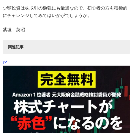
少額投資は株取引の勉強にも最適なので、初心者の方も積極的
にチャレンジしてみてはいかがでしょうか。
紫垣 英昭
関連記事
株初心者におすすめ株投資情報サイト10選!【2021年最新
版】
「レベル3」実用で大注目!自動運転関連で狙いたい8銘柄を
紹介
株のスイングトレード向きの銘柄選びとエントリーポイント
を徹底解説!