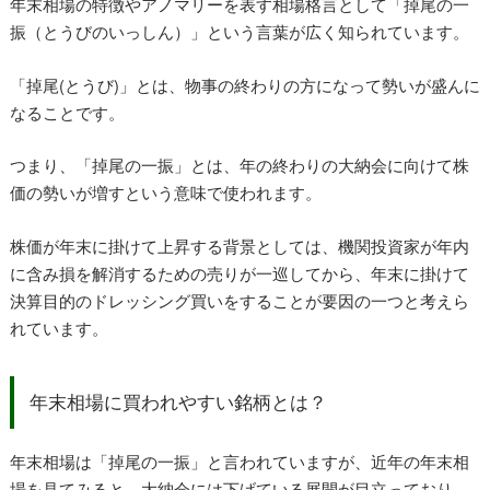
年末相場の特徴やアノマリーを表す相場格言として「掉尾の一
振（とうびのいっしん）」という言葉が広く知られています。
「掉尾(とうび)」とは、物事の終わりの方になって勢いが盛んに
なることです。
つまり、「掉尾の一振」とは、年の終わりの大納会に向けて株
価の勢いが増すという意味で使われます。
株価が年末に掛けて上昇する背景としては、機関投資家が年内
に含み損を解消するための売りが一巡してから、年末に掛けて
決算目的のドレッシング買いをすることが要因の一つと考えら
れています。
年末相場に買われやすい銘柄とは？
年末相場は「掉尾の一振」と言われていますが、近年の年末相
場を見てみると、大納会には下げている展開が目立っており、